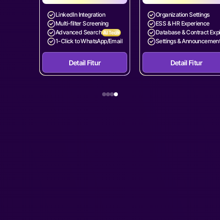
LinkedIn Integration
Organization Settings
Multi-filter Screening
ESS & HR Experience
Advanced Search
Database & Contract Exp
AI Tech
1-Click to WhatsApp/Email
Settings & Announcemen
Detail Fitur
Detail Fitur