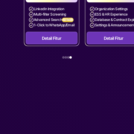
LinkedIn Integration
Organization Settings
Multi-filter Screening
ESS & HR Experience
Advanced Search
Database & Contract Exp
AI Tech
1-Click to WhatsApp/Email
Settings & Announcemen
Detail Fitur
Detail Fitur