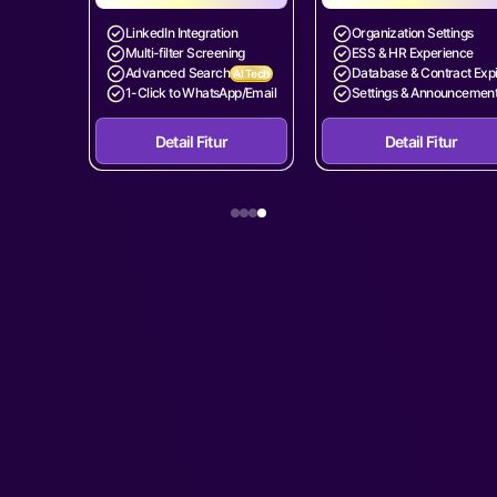
LinkedIn Integration
Organization Settings
Multi-filter Screening
ESS & HR Experience
Advanced Search
Database & Contract Exp
AI Tech
1-Click to WhatsApp/Email
Settings & Announcemen
Detail Fitur
Detail Fitur