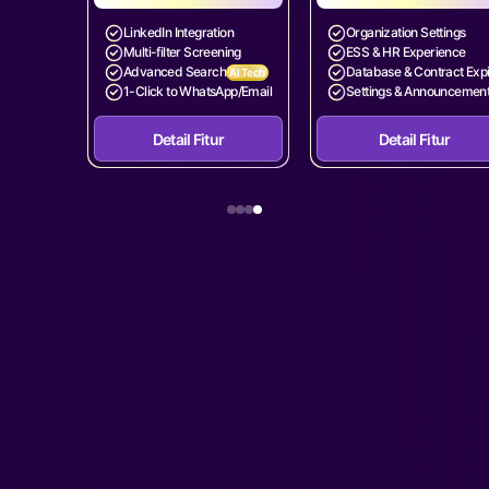
LinkedIn Integration
Organization Settings
Multi-filter Screening
ESS & HR Experience
Advanced Search
Database & Contract Exp
AI Tech
1-Click to WhatsApp/Email
Settings & Announcemen
Detail Fitur
Detail Fitur