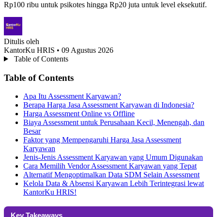
Rp100 ribu untuk psikotes hingga Rp20 juta untuk level eksekutif.
Ditulis oleh
KantorKu HRIS
• 09 Agustus 2026
Table of Contents
Table of Contents
Apa Itu Assessment Karyawan?
Berapa Harga Jasa Assessment Karyawan di Indonesia?
Harga Assessment Online vs Offline
Biaya Assessment untuk Perusahaan Kecil, Menengah, dan
Besar
Faktor yang Mempengaruhi Harga Jasa Assessment
Karyawan
Jenis-Jenis Assessment Karyawan yang Umum Digunakan
Cara Memilih Vendor Assessment Karyawan yang Tepat
Alternatif Mengoptimalkan Data SDM Selain Assessment
Kelola Data & Absensi Karyawan Lebih Terintegrasi lewat
KantorKu HRIS!
Key Takeaways