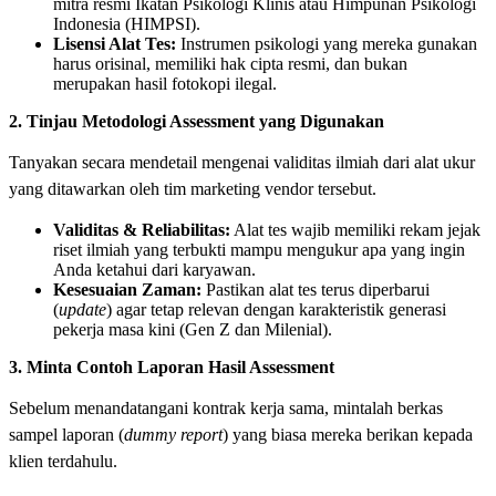
mitra resmi Ikatan Psikologi Klinis atau Himpunan Psikologi
Indonesia (HIMPSI).
Lisensi Alat Tes:
Instrumen psikologi yang mereka gunakan
harus orisinal, memiliki hak cipta resmi, dan bukan
merupakan hasil fotokopi ilegal.
2. Tinjau Metodologi Assessment yang Digunakan
Tanyakan secara mendetail mengenai validitas ilmiah dari alat ukur
yang ditawarkan oleh tim marketing vendor tersebut.
Validitas & Reliabilitas:
Alat tes wajib memiliki rekam jejak
riset ilmiah yang terbukti mampu mengukur apa yang ingin
Anda ketahui dari karyawan.
Kesesuaian Zaman:
Pastikan alat tes terus diperbarui
(
update
) agar tetap relevan dengan karakteristik generasi
pekerja masa kini (Gen Z dan Milenial).
3. Minta Contoh Laporan Hasil Assessment
Sebelum menandatangani kontrak kerja sama, mintalah berkas
sampel laporan (
dummy report
) yang biasa mereka berikan kepada
klien terdahulu.