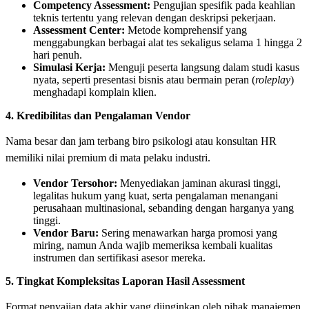
Competency Assessment:
Pengujian spesifik pada keahlian
teknis tertentu yang relevan dengan deskripsi pekerjaan.
Assessment Center:
Metode komprehensif yang
menggabungkan berbagai alat tes sekaligus selama 1 hingga 2
hari penuh.
Simulasi Kerja:
Menguji peserta langsung dalam studi kasus
nyata, seperti presentasi bisnis atau bermain peran (
roleplay
)
menghadapi komplain klien.
4. Kredibilitas dan Pengalaman Vendor
Nama besar dan jam terbang biro psikologi atau konsultan HR
memiliki nilai premium di mata pelaku industri.
Vendor Tersohor:
Menyediakan jaminan akurasi tinggi,
legalitas hukum yang kuat, serta pengalaman menangani
perusahaan multinasional, sebanding dengan harganya yang
tinggi.
Vendor Baru:
Sering menawarkan harga promosi yang
miring, namun Anda wajib memeriksa kembali kualitas
instrumen dan sertifikasi asesor mereka.
5. Tingkat Kompleksitas Laporan Hasil Assessment
Format penyajian data akhir yang diinginkan oleh pihak manajemen