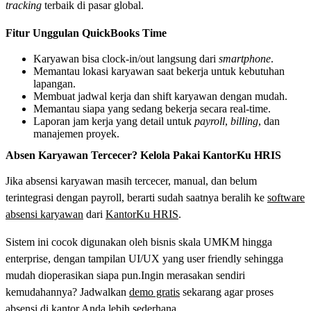
tracking
terbaik di pasar global.
Fitur Unggulan QuickBooks Time
Karyawan bisa clock-in/out langsung dari
smartphone
.
Memantau lokasi karyawan saat bekerja untuk kebutuhan
lapangan.
Membuat jadwal kerja dan shift karyawan dengan mudah.
Memantau siapa yang sedang bekerja secara real-time.
Laporan jam kerja yang detail untuk
payroll
,
billing
, dan
manajemen proyek.
Absen Karyawan Tercecer? Kelola Pakai KantorKu HRIS
Jika absensi karyawan masih tercecer, manual, dan belum
terintegrasi dengan payroll, berarti sudah saatnya beralih ke
software
absensi karyawan
dari
KantorKu HRIS
.
Sistem ini cocok digunakan oleh bisnis skala UMKM hingga
enterprise, dengan tampilan UI/UX yang user friendly sehingga
mudah dioperasikan siapa pun.Ingin merasakan sendiri
kemudahannya? Jadwalkan
demo gratis
sekarang agar proses
absensi di kantor Anda lebih sederhana.