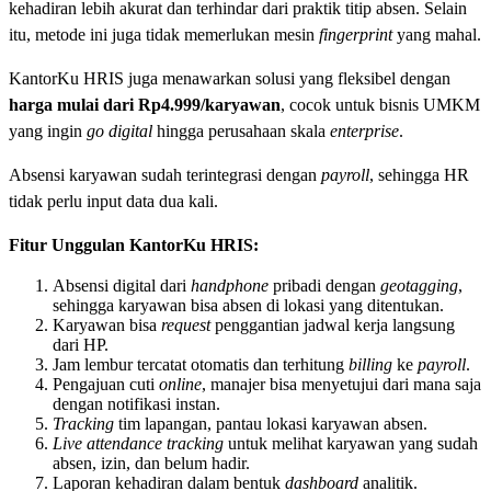
kehadiran lebih akurat dan terhindar dari praktik titip absen. Selain
itu, metode ini juga tidak memerlukan mesin
fingerprint
yang mahal.
KantorKu HRIS juga menawarkan solusi yang fleksibel dengan
harga mulai dari Rp4.999/karyawan
, cocok untuk bisnis UMKM
yang ingin
go digital
hingga perusahaan skala
enterprise
.
Absensi karyawan sudah terintegrasi dengan
payroll
, sehingga HR
tidak perlu input data dua kali.
Fitur Unggulan KantorKu HRIS:
Absensi digital dari
handphone
pribadi dengan
geotagging
,
sehingga karyawan bisa absen di lokasi yang ditentukan.
Karyawan bisa
request
penggantian jadwal kerja langsung
dari HP.
Jam lembur tercatat otomatis dan terhitung
billing
ke
payroll
.
Pengajuan cuti
online
, manajer bisa menyetujui dari mana saja
dengan notifikasi instan.
Tracking
tim lapangan, pantau lokasi karyawan absen.
Live attendance tracking
untuk melihat karyawan yang sudah
absen, izin, dan belum hadir.
Laporan kehadiran dalam bentuk
dashboard
analitik.