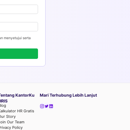
an menyetujui serta
Tentang KantorKu
Mari Terhubung Lebih Lanjut
HRIS
Blog
Kalkulator HR Gratis
Our Story
Join Our Team
rivacy Policy