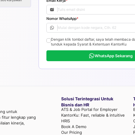
>500
Karyawan
Email Kerja
*
Nomor WhatsApp
*
Dengan klik tombol daftar, saya telah membaca d
tunduk kepada Syarat & Ketentuan KantorKu
WhatsApp Sekarang
Solusi Terintegrasi Untuk
Bisnis dan HR
ATS & Job Portal for Employer
ang untuk
KantorKu: Fast, reliable & intuitive
fitur lengkap yang
HRIS
aian kinerja,
Book A Demo
Our Pricing
P