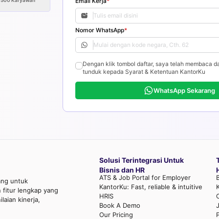
>500
Karyawan
Email Kerja
*
Nomor WhatsApp
*
Dengan klik tombol daftar, saya telah membaca d
tunduk kepada Syarat & Ketentuan KantorKu
WhatsApp Sekarang
Solusi Terintegrasi Untuk
Bisnis dan HR
ATS & Job Portal for Employer
ang untuk
KantorKu: Fast, reliable & intuitive
fitur lengkap yang
HRIS
aian kinerja,
Book A Demo
Our Pricing
P