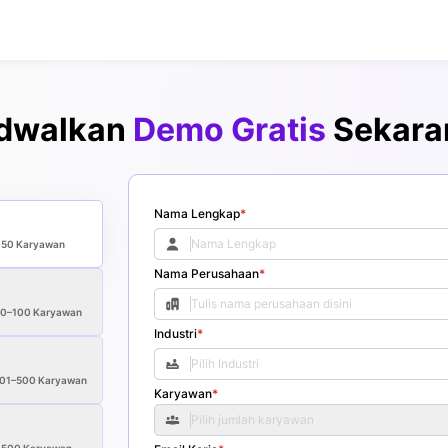
dwalkan
Demo Gratis
Sekara
Nama Lengkap
*
<50
Karyawan
Nama Perusahaan
*
50–100
Karyawan
Industri
*
01–500
Karyawan
Karyawan
*
Pilih jumlah karyawan