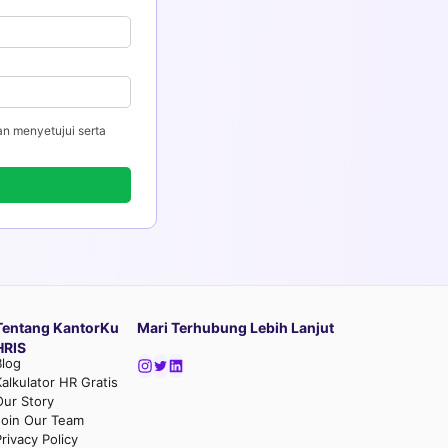
an menyetujui serta
Tentang KantorKu
Mari Terhubung Lebih Lanjut
HRIS
Blog
Kalkulator HR Gratis
Our Story
Join Our Team
rivacy Policy