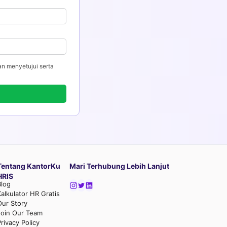
an menyetujui serta
Tentang KantorKu
Mari Terhubung Lebih Lanjut
HRIS
Blog
Kalkulator HR Gratis
Our Story
Join Our Team
rivacy Policy