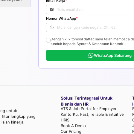
>500
Karyawan
Email Kerja
*
Nomor WhatsApp
*
Dengan klik tombol daftar, saya telah membaca d
tunduk kepada Syarat & Ketentuan KantorKu
WhatsApp Sekarang
Solusi Terintegrasi Untuk
Bisnis dan HR
ATS & Job Portal for Employer
ang untuk
KantorKu: Fast, reliable & intuitive
fitur lengkap yang
HRIS
aian kinerja,
Book A Demo
Our Pricing
P