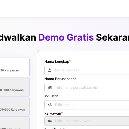
dwalkan
Demo Gratis
Sekara
Nama Lengkap
*
<50
Karyawan
Nama Perusahaan
*
50–100
Karyawan
Industri
*
01–500
Karyawan
Karyawan
*
Pilih jumlah karyawan