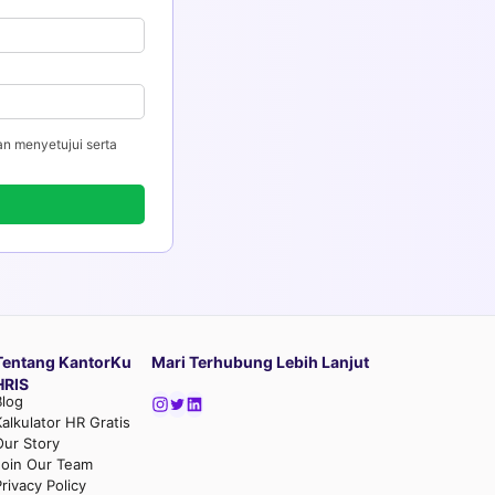
an menyetujui serta
Tentang KantorKu
Mari Terhubung Lebih Lanjut
HRIS
Blog
Kalkulator HR Gratis
Our Story
Join Our Team
rivacy Policy