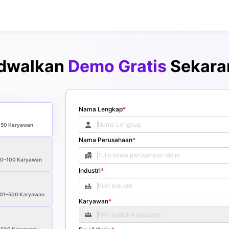
dwalkan
Demo Gratis
Sekara
Nama Lengkap
*
<50
Karyawan
Nama Perusahaan
*
50–100
Karyawan
Industri
*
01–500
Karyawan
Karyawan
*
Pilih jumlah karyawan