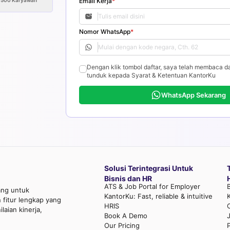
>500
Karyawan
Email Kerja
*
Nomor WhatsApp
*
Dengan klik tombol daftar, saya telah membaca d
tunduk kepada Syarat & Ketentuan KantorKu
WhatsApp Sekarang
Solusi Terintegrasi Untuk
Bisnis dan HR
ATS & Job Portal for Employer
ang untuk
KantorKu: Fast, reliable & intuitive
fitur lengkap yang
HRIS
aian kinerja,
Book A Demo
Our Pricing
P