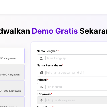
dwalkan
Demo Gratis
Sekara
Nama Lengkap
*
<50
Karyawan
Nama Perusahaan
*
50–100
Karyawan
Industri
*
01–500
Karyawan
Karyawan
*
Pilih jumlah karyawan