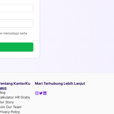
an menyetujui serta
Tentang KantorKu
Mari Terhubung Lebih Lanjut
HRIS
Blog
Kalkulator HR Gratis
Our Story
Join Our Team
rivacy Policy