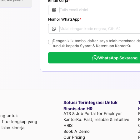
>500
Karyawan
Email Kerja
*
Nomor WhatsApp
*
Dengan klik tombol daftar, saya telah membaca d
tunduk kepada Syarat & Ketentuan KantorKu
WhatsApp Sekarang
Solusi Terintegrasi Untuk
Bisnis dan HR
ATS & Job Portal for Employer
ang untuk
KantorKu: Fast, reliable & intuitive
fitur lengkap yang
HRIS
aian kinerja,
Book A Demo
Our Pricing
P