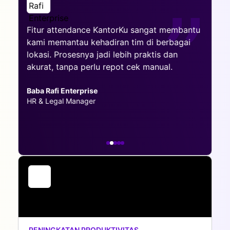
R
Fitur attendance KantorKu sangat membantu
On
kami memantau kehadiran tim di berbagai
se
ami
lokasi. Prosesnya jadi lebih praktis dan
la
k
akurat, tanpa perlu repot cek manual.
ma
pr
Baba Rafi Enterprise
HR & Legal Manager
Eng
HR
PENINGKATAN PRODUKTIVITAS