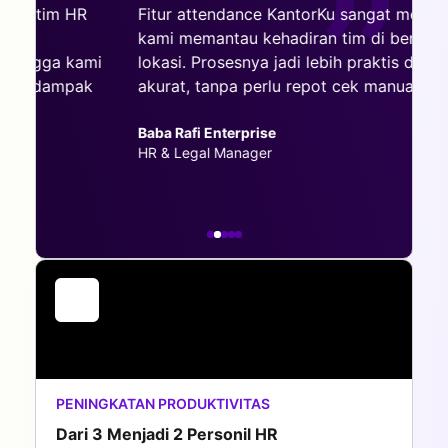
R
Fitur attendance KantorKu sangat membantu
On
kami memantau kehadiran tim di berbagai
se
ami
lokasi. Prosesnya jadi lebih praktis dan
la
k
akurat, tanpa perlu repot cek manual.
ma
pr
Baba Rafi Enterprise
HR & Legal Manager
En
HR
PENINGKATAN PRODUKTIVITAS
Dari 3 Menjadi 2 Personil HR