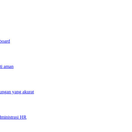
hboard
sti aman
tungan yang akurat
ministrasi HR