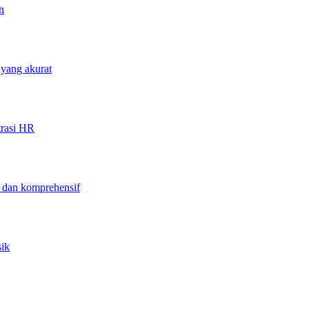
n
 yang akurat
trasi HR
f dan komprehensif
sik