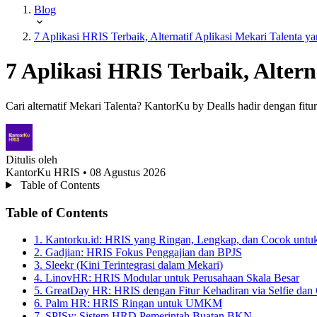
Blog
7 Aplikasi HRIS Terbaik, Alternatif Aplikasi Mekari Talenta ya
7 Aplikasi HRIS Terbaik, Altern
Cari alternatif Mekari Talenta? KantorKu by Dealls hadir dengan fit
Ditulis oleh
KantorKu HRIS
• 08 Agustus 2026
Table of Contents
Table of Contents
1. Kantorku.id: HRIS yang Ringan, Lengkap, dan Cocok untu
2. Gadjian: HRIS Fokus Penggajian dan BPJS
3. Sleekr (Kini Terintegrasi dalam Mekari)
4. LinovHR: HRIS Modular untuk Perusahaan Skala Besar
5. GreatDay HR: HRIS dengan Fitur Kehadiran via Selfie da
6. Palm HR: HRIS Ringan untuk UMKM
7. SPISy: Sistem HRD Pemerintah Buatan BKN