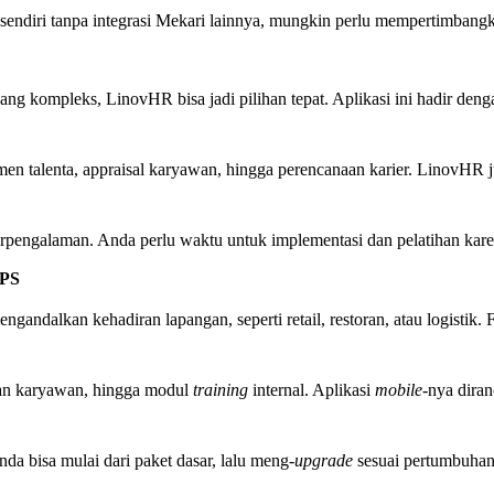
ndiri tanpa integrasi Mekari lainnya, mungkin perlu mempertimbangkan 
ang kompleks, LinovHR bisa jadi pilihan tepat. Aplikasi ini hadir de
en talenta, appraisal karyawan, hingga perencanaan karier. LinovHR
engalaman. Anda perlu waktu untuk implementasi dan pelatihan kare
GPS
andalkan kehadiran lapangan, seperti retail, restoran, atau logistik.
man karyawan, hingga modul
training
internal. Aplikasi
mobile
-nya dira
da bisa mulai dari paket dasar, lalu meng-
upgrade
sesuai pertumbuhan