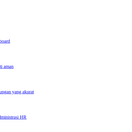
hboard
sti aman
tungan yang akurat
ministrasi HR