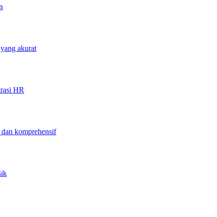
n
 yang akurat
trasi HR
f dan komprehensif
sik