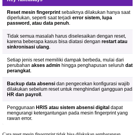
Reset mesin fingerprint
sebaiknya dilakukan hanya saat
diperlukan, seperti saat terjadi
error sistem, lupa
password, atau data penuh
.
Tidak semua masalah harus diselesaikan dengan reset,
karena beberapa kasus bisa diatasi dengan
restart atau
sinkronisasi ulang
.
Setiap jenis reset memiliki dampak berbeda, mulai dari
perubahan
akses admin
hingga penghapusan seluruh
dat
perangkat
.
Backup data absensi
dan pengecekan konfigurasi wajib
dilakukan sebelum reset untuk menghindari gangguan pada
HR dan payroll
.
Penggunaan
HRIS atau sistem absensi digital
dapat
mengurangi ketergantungan pada mesin fingerprint yang
rawan error.
Cara reset mesin
fingerprint
tidak bisa dilakukan sembarangan