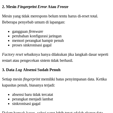
2. Mesin
Fingerprint Error
Atau
Freeze
Mesin yang tidak merespons belum tentu harus di-reset total.
Beberapa penyebab umum di lapangan:
gangguan
firmware
perubahan konfigurasi jaringan
memori perangkat hampir penuh
proses sinkronisasi gagal
Factory reset
sebaiknya hanya dilakukan jika langkah dasar seperti
restart atau pengecekan sistem tidak berhasil.
3. Data
Log
Absensi Sudah Penuh
Setiap mesin
fingerprint
memiliki batas penyimpanan data. Ketika
kapasitas penuh, biasanya terjadi:
absensi baru tidak tercatat
perangkat menjadi lambat
sinkronisasi gagal
Dalam banyak kasus, solusi yang lebih tepat adalah ekspor data