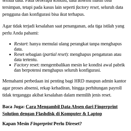
semua data. Pada beberapa kondisi, data absensi masih bisa
tersimpan, tetapi pada kasus lain seperti
factory reset
, seluruh data
pengguna dan konfigurasi bisa ikut terhapus.
Agar tidak terjadi kesalahan saat penanganan, ada tiga istilah yang
perlu Anda pahami:
Restart
: hanya memulai ulang perangkat tanpa menghapus
data.
Reset sebagian (
partial reset
): menghapus pengaturan atau
data tertentu.
Factory
reset: mengembalikan mesin ke kondisi awal pabrik
dan berpotensi menghapus seluruh konfigurasi.
Memahami perbedaan ini penting bagi HRD maupun admin kantor
agar proses absensi, rekap kehadiran, hingga perhitungan payroll
tidak terganggu akibat kesalahan dalam memilih jenis reset.
Baca Juga:
Cara Mengambil Data Absen dari Fingerprint
Solution dengan Flashdisk di Komputer & Laptop
Kapan Mesin
Fingerprint
Perlu Direset?