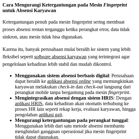
Cara Mengurangi Ketergantungan pada Mesin
Fingerprint
untuk Absensi Karyawan
Ketergantungan penuh pada mesin fingerprint sering membuat
proses absensi rentan terganggu ketika perangkat error, data tidak
sinkron, atau mesin tidak bisa digunakan.
Karena itu, banyak perusahaan mulai beralih ke sistem yang lebih
fleksibel seperti
software
absensi karyawan
yang terintegrasi agar
pengelolaan kehadiran lebih stabil dan mudah dikontrol.
Menggunakan sistem absensi berbasis digital
: Perusahaan
dapat beralih ke
aplikasi absensi
online
yang memungkinkan
karyawan melakukan
check-in
dan
check-out
langsung dari
perangkat mobile tanpa bergantung pada mesin
fingerprint
.
Mengintegrasikan absensi dengan sistem HRIS
: Dengan
aplikasi HRIS
, data kehadiran akan otomatis terhubung ke
proses HR lain seperti rekap kerja, evaluasi karyawan, hingga
pengolahan
aplikasi gaji
.
Mengurangi ketergantungan pada perangkat tunggal
:
Menggunakan lebih dari satu metode absensi membantu
menghindari gangguan operasional jika mesin fingerprint
tidak dapat digunakan.