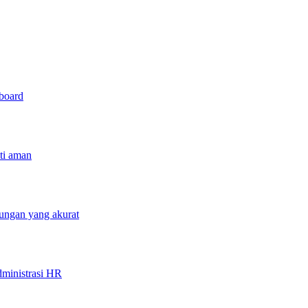
hboard
sti aman
tungan yang akurat
ministrasi HR