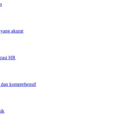
n
 yang akurat
trasi HR
f dan komprehensif
sik