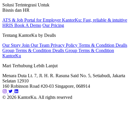
Solusi Terintegrasi Untuk
Bisnis dan HR
ATS & Job Portal for Employer
KantorKu: Fast, reliable & intuitive
HRIS
Book A Demo
Our Pricing
Tentang KantorKu by Dealls
Our Story
Join Our Team
Privacy Policy
Terms & Condition Dealls
Group
Terms & Condition Dealls Group
Terms & Condition
KantorKu
Mari Terhubung Lebih Lanjut
Menara Duta Lt. 7, Jl. H. R. Rasuna Said No. 5, Setiabudi, Jakarta
Selatan 12910
160 Robinson Road #20-03 Singapore, 068914
© 2026 KantorKu. All rights reserved