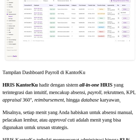
Tampilan Dashboard Payroll di KantorKu
HRIS KantorKu
hadir dengan sistem
all‑in‑one
HRIS
yang
terintegrasi dan intuitif, mencakup absensi,
payroll
, rekrutmen, KPI,
appraisal
360°,
reimbursement
, hingga
database
karyawan
Misalnya, setiap menit yang Anda habiskan untuk absensi manual,
pelacakan lembur, atau
approval
cuti adalah menit yang bisa
digunakan untuk urusan strategis.
HRIS KantorKu terbukti mempercepat administrasi hingga
83 %
,