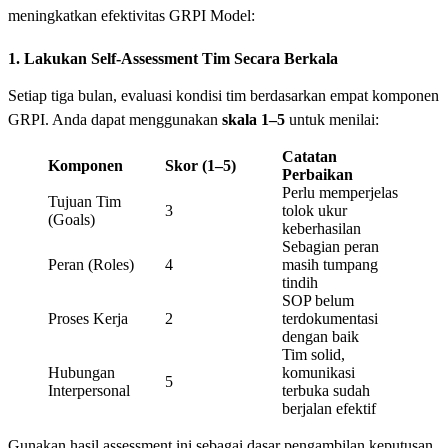
meningkatkan efektivitas GRPI Model:
1. Lakukan Self-Assessment Tim Secara Berkala
Setiap tiga bulan, evaluasi kondisi tim berdasarkan empat komponen
GRPI. Anda dapat menggunakan
skala 1–5
untuk menilai:
Catatan
Komponen
Skor (1–5)
Perbaikan
Perlu memperjelas
Tujuan Tim
3
tolok ukur
(Goals)
keberhasilan
Sebagian peran
Peran (Roles)
4
masih tumpang
tindih
SOP belum
Proses Kerja
2
terdokumentasi
dengan baik
Tim solid,
Hubungan
komunikasi
5
Interpersonal
terbuka sudah
berjalan efektif
Gunakan hasil assessment ini sebagai dasar pengambilan keputusan