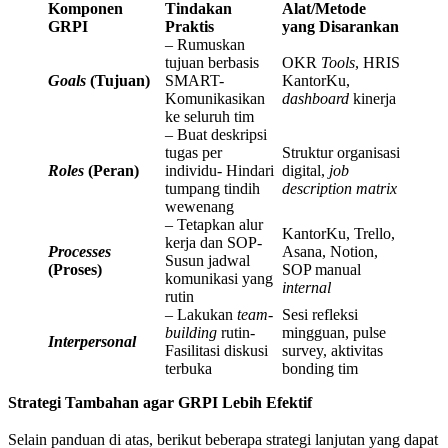
Komponen
Tindakan
Alat/Metode
GRPI
Praktis
yang Disarankan
– Rumuskan
tujuan berbasis
OKR
Tools
, HRIS
Goals
(Tujuan)
SMART-
KantorKu,
Komunikasikan
dashboard
kinerja
ke seluruh tim
– Buat deskripsi
tugas per
Struktur organisasi
Roles
(Peran)
individu- Hindari
digital,
job
tumpang tindih
description matrix
wewenang
– Tetapkan alur
KantorKu, Trello,
kerja dan SOP-
Processes
Asana, Notion,
Susun jadwal
(Proses)
SOP manual
komunikasi yang
internal
rutin
– Lakukan
team-
Sesi refleksi
building
rutin-
mingguan, pulse
Interpersonal
Fasilitasi diskusi
survey, aktivitas
terbuka
bonding tim
Strategi Tambahan agar GRPI Lebih Efektif
Selain panduan di atas, berikut beberapa strategi lanjutan yang dapat