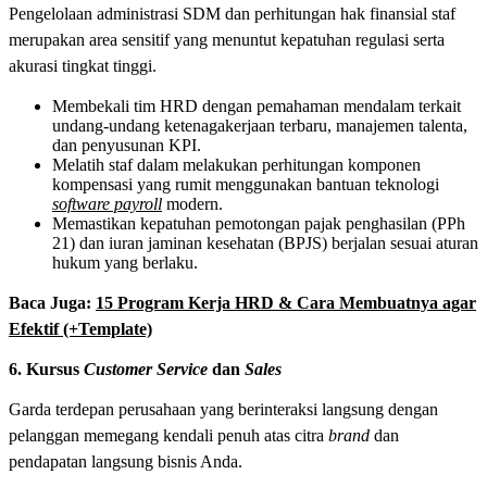
Pengelolaan administrasi SDM dan perhitungan hak finansial staf
merupakan area sensitif yang menuntut kepatuhan regulasi serta
akurasi tingkat tinggi.
Membekali tim HRD dengan pemahaman mendalam terkait
undang-undang ketenagakerjaan terbaru, manajemen talenta,
dan penyusunan KPI.
Melatih staf dalam melakukan perhitungan komponen
kompensasi yang rumit menggunakan bantuan teknologi
software payroll
modern.
Memastikan kepatuhan pemotongan pajak penghasilan (PPh
21) dan iuran jaminan kesehatan (BPJS) berjalan sesuai aturan
hukum yang berlaku.
Baca Juga:
15 Program Kerja HRD & Cara Membuatnya agar
Efektif (+Template)
6. Kursus
Customer Service
dan
Sales
Garda terdepan perusahaan yang berinteraksi langsung dengan
pelanggan memegang kendali penuh atas citra
brand
dan
pendapatan langsung bisnis Anda.