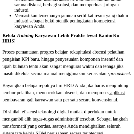
sarana diskusi, berbagi solusi, dan memperluas jaringan
industri.
Memastikan tersedianya jaminan sertifikat resmi yang diakui
industri sebagai bukti otentik peningkatan kompetensi
karyawan Anda.
Kelola
Training
Karyawan Lebih Praktis lewat KantorKu
HRIS!
Proses pemantauan progres belajar, rekapitulasi absensi pelatihan,
pengisian KPI baru, hingga penyesuaian komponen insentif dan
upah bulanan tentu akan sangat menguras waktu dan tenaga jika
masih dikelola secara manual menggunakan kertas atau
spreadsheet
.
Bayangkan betapa repotnya tim HRD Anda jika harus menghitung
lembur pelatihan, mencocokkan absensi, dan memproses
aplikasi
pembayaran gaji karyawan
satu per satu secara konvensional.
Di sinilah efisiensi teknologi digital mutlak diperlukan untuk
mengambil alih tugas-tugas administratif tersebut. Sebagai langkah
transformatif yang cerdas, saatnya Anda mendigitalkan seluruh
sistem tata kelola SDM perusahaan secara terintegrasi.