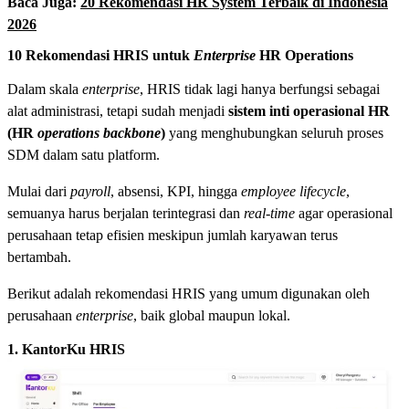
Baca Juga:
20 Rekomendasi HR System Terbaik di Indonesia
2026
10 Rekomendasi HRIS untuk
Enterprise
HR Operations
Dalam skala
enterprise
, HRIS tidak lagi hanya berfungsi sebagai
alat administrasi, tetapi sudah menjadi
sistem inti operasional HR
(HR
operations backbone
)
yang menghubungkan seluruh proses
SDM dalam satu platform.
Mulai dari
payroll
, absensi, KPI, hingga
employee lifecycle
,
semuanya harus berjalan terintegrasi dan
real-time
agar operasional
perusahaan tetap efisien meskipun jumlah karyawan terus
bertambah.
Berikut adalah rekomendasi HRIS yang umum digunakan oleh
perusahaan
enterprise
, baik global maupun lokal.
1. KantorKu HRIS