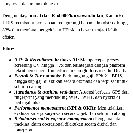
karyawan dalam jumlah besar.
Dengan biaya
mulai dari Rp4.900/karyawan/bulan
, KantorKu
HRIS membantu perusahaan mengurangi beban administrasi hingga
83% dan membuat pengelolaan HR skala besar menjadi lebih
efisien.
Fitur:
ATS &
Recruitment
berbasis AI
:
Mempercepat proses
screening CV hingga 4,7x dan terintegrasi dengan platform
rekrutmen seperti LinkedIn dan Google Jobs melalui Dealls.
Payroll
&
Tax
otomatis
:
Perhitungan gaji, PPh 21, BPJS,
hingga slip gaji dilakukan secara otomatis dan terpusat untuk
seluruh cabang.
Attendance
&
tracking real-time
:
Absensi berbasis GPS dan
fingerprint yang mendukung WFO, WFH, dan hybrid di
berbagai lokasi.
Performance management
(KPI & OKR)
:
Memudahkan
evaluasi kinerja karyawan secara objektif di seluruh cabang.
Reimbursement
&
expense management
:
Pengajuan dan
tracking klaim operasional dilakukan secara digital dan
transparan.