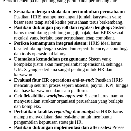
Berikut beberapa hal penting yang perlu Anda pertimbangkan:
Sesuaikan dengan skala dan pertumbuhan perusahaan:
Pastikan HRIS mampu menangani jumlah karyawan yang
besar serta tetap stabil ketika perusahaan terus berkembang.
Pastikan dukungan payroll dan regulasi lengkap:
Sistem
harus mendukung perhitungan gaji, pajak, dan BPJS sesuai
regulasi yang berlaku agar perusahaan tetap compliant.
Periksa kemampuan integrasi sistem:
HRIS ideal harus
bisa terhubung dengan sistem lain seperti finance, accounting,
dan tools operasional lainnya.
Utamakan kemudahan penggunaan:
Sistem yang
kompleks justru akan memperlambat operasional, sehingga
UI/UX yang sederhana sangat penting untuk HR dan
karyawan.
Evaluasi fitur HR operations
end-to-end
:
Pastikan HRIS
mencakup seluruh proses seperti absensi, payroll, KPI, hingga
database karyawan dalam satu platform.
Cek fleksibilitas
workflow approval
:
Sistem harus mampu
menyesuaikan struktur organisasi perusahaan yang berlapis
dan kompleks.
Perhatikan kualitas
reporting
dan
analytics
:
HRIS harus
mampu menyediakan data real-time untuk membantu
pengambilan keputusan strategis HR.
Pastikan dukungan implementasi dan after-sales:
Proses