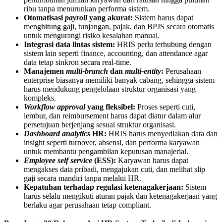
ribu tanpa menurunkan performa sistem.
Otomatisasi
payroll
yang akurat:
Sistem harus dapat
menghitung gaji, tunjangan, pajak, dan BPJS secara otomatis
untuk mengurangi risiko kesalahan manual.
Integrasi data lintas sistem:
HRIS perlu terhubung dengan
sistem lain seperti finance, accounting, dan attendance agar
data tetap sinkron secara real-time.
Manajemen
multi-branch
dan
multi-entity
:
Perusahaan
enterprise biasanya memiliki banyak cabang, sehingga sistem
harus mendukung pengelolaan struktur organisasi yang
kompleks.
Workflow approval
yang fleksibel:
Proses seperti cuti,
lembur, dan reimbursement harus dapat diatur dalam alur
persetujuan berjenjang sesuai struktur organisasi.
Dashboard analytics
HR:
HRIS harus menyediakan data dan
insight seperti turnover, absensi, dan performa karyawan
untuk membantu pengambilan keputusan manajerial.
Employee self service
(ESS):
Karyawan harus dapat
mengakses data pribadi, mengajukan cuti, dan melihat slip
gaji secara mandiri tanpa melalui HR.
Kepatuhan terhadap regulasi ketenagakerjaan:
Sistem
harus selalu mengikuti aturan pajak dan ketenagakerjaan yang
berlaku agar perusahaan tetap compliant.