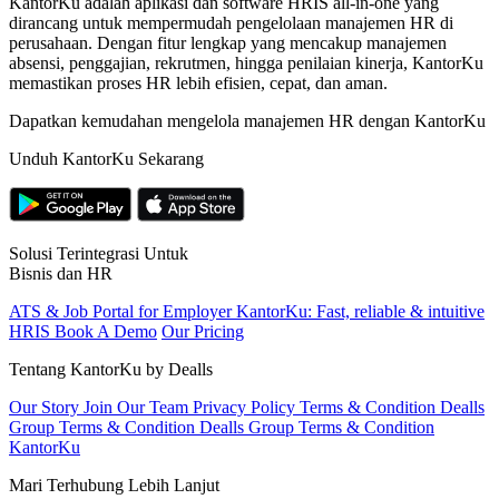
KantorKu adalah aplikasi dan software HRIS all-in-one yang
dirancang untuk mempermudah pengelolaan manajemen HR di
perusahaan. Dengan fitur lengkap yang mencakup manajemen
absensi, penggajian, rekrutmen, hingga penilaian kinerja, KantorKu
memastikan proses HR lebih efisien, cepat, dan aman.
Dapatkan kemudahan mengelola manajemen HR dengan KantorKu
Unduh KantorKu Sekarang
Solusi Terintegrasi Untuk
Bisnis dan HR
ATS & Job Portal for Employer
KantorKu: Fast, reliable & intuitive
HRIS
Book A Demo
Our Pricing
Tentang KantorKu by Dealls
Our Story
Join Our Team
Privacy Policy
Terms & Condition Dealls
Group
Terms & Condition Dealls Group
Terms & Condition
KantorKu
Mari Terhubung Lebih Lanjut