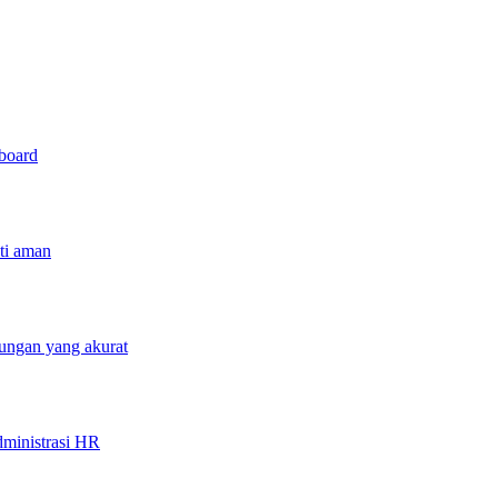
hboard
sti aman
tungan yang akurat
ministrasi HR