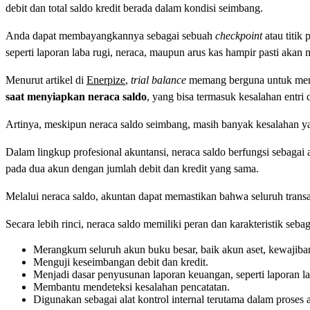
debit dan total saldo kredit berada dalam kondisi seimbang.
Anda dapat membayangkannya sebagai sebuah
checkpoint
atau titik
seperti laporan laba rugi, neraca, maupun arus kas hampir pasti aka
Menurut artikel di
Enerpize
,
trial balance
memang berguna untuk memer
saat menyiapkan neraca saldo
, yang bisa termasuk kesalahan entri 
Artinya, meskipun neraca saldo seimbang, masih banyak kesalahan yan
Dalam lingkup profesional akuntansi, neraca saldo berfungsi sebagai 
pada dua akun dengan jumlah debit dan kredit yang sama.
Melalui neraca saldo, akuntan dapat memastikan bahwa seluruh tran
Secara lebih rinci, neraca saldo memiliki peran dan karakteristik sebag
Merangkum seluruh akun buku besar, baik akun aset, kewajiba
Menguji keseimbangan debit dan kredit.
Menjadi dasar penyusunan laporan keuangan, seperti laporan la
Membantu mendeteksi kesalahan pencatatan.
Digunakan sebagai alat kontrol internal terutama dalam proses a