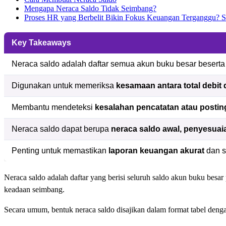
Mengapa Neraca Saldo Tidak Seimbang?
Proses HR yang Berbelit Bikin Fokus Keuangan Terganggu? 
Key Takeaways
Neraca saldo adalah daftar semua akun buku besar beserta s
Digunakan untuk memeriksa
kesamaan antara total debit d
Membantu mendeteksi
kesalahan pencatatan atau postin
Neraca saldo dapat berupa
neraca saldo awal, penyesuaia
Penting untuk memastikan
laporan keuangan akurat
dan s
Neraca saldo adalah daftar yang berisi seluruh saldo akun buku besar
keadaan seimbang.
Secara umum, bentuk neraca saldo disajikan dalam format tabel deng