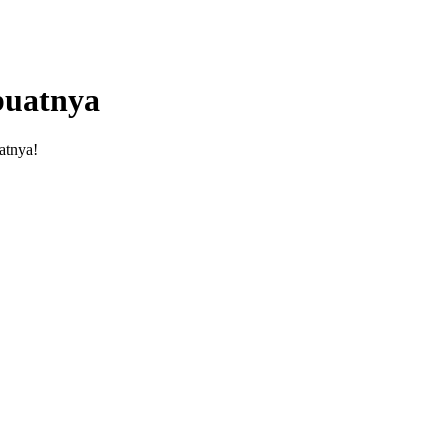
buatnya
atnya!