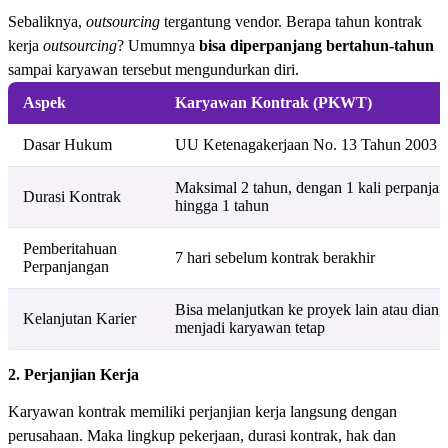
Sebaliknya,
outsourcing
tergantung vendor. Berapa tahun kontrak
kerja
outsourcing
? Umumnya
bisa diperpanjang bertahun-tahun
sampai karyawan tersebut mengundurkan diri.
Aspek
Karyawan Kontrak (PKWT)
Dasar Hukum
UU Ketenagakerjaan No. 13 Tahun 2003
Maksimal 2 tahun, dengan 1 kali perpanja
Durasi Kontrak
hingga 1 tahun
Pemberitahuan
7 hari sebelum kontrak berakhir
Perpanjangan
Bisa melanjutkan ke proyek lain atau diang
Kelanjutan Karier
menjadi karyawan tetap
2. Perjanjian Kerja
Karyawan kontrak memiliki perjanjian kerja langsung dengan
perusahaan. Maka lingkup pekerjaan, durasi kontrak, hak dan