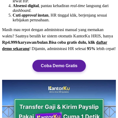
lewat HP.
Absensi digital
, pantau kehadiran
real-time
langsung dari
dashboard
.
Cuti
approval
instan
, HR tinggal klik, berjenjang sesuai
kebijakan perusahaan.
Masih mau repot dengan administrasi manual yang memakan
waktu? Saatnya beralih ke sistem otomatis KantorKu HRIS, hanya
Rp4.999/karyawan/bulan
.
Bisa coba gratis dulu, klik
daftar
demo sekarang
! Dijamin, administrasi HR selesai
95%
lebih cepat!
Coba Demo Gratis