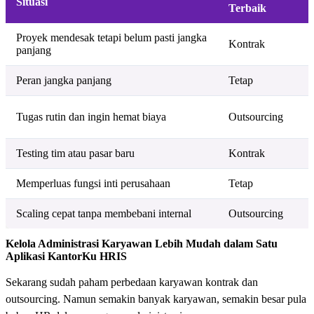
Situasi
Terbaik
Proyek mendesak tetapi belum pasti jangka
B
Kontrak
panjang
Peran jangka panjang
Tetap
P
Tugas rutin dan ingin hemat biaya
Outsourcing
Testing tim atau pasar baru
Kontrak
F
Memperluas fungsi inti perusahaan
Tetap
B
Scaling cepat tanpa membebani internal
Outsourcing
Kelola Administrasi Karyawan Lebih Mudah dalam Satu
Aplikasi KantorKu HRIS
Sekarang sudah paham perbedaan karyawan kontrak dan
outsourcing. Namun semakin banyak karyawan, semakin besar pula