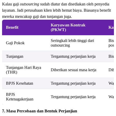
Kalau gaji
outsourcing
sudah diatur dan disediakan oleh penyedia
layanan. Jadi perusahaan klien lebih hemat biaya. Biasanya benefit
mereka mencakup gaji dan tunjangan juga.
Karyawan Kontrak
Benefit
Kar
(PKWT)
Seringkali lebih tinggi dari
Bisa
Gaji Pokok
outsourcing
posi
Tunjangan
Tergantung perjanjian kerja
Bisa
Tunjangan Hari Raya
Diberikan sesuai masa kerja
Dibe
(THR)
BPJS Kesehatan
Tergantung perjanjian kerja
Waji
BPJS
Tergantung perjanjian kerja
Waji
Ketenagakerjaan
7. Masa Percobaan dan Bentuk Perjanjian