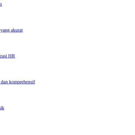
n
 yang akurat
trasi HR
f dan komprehensif
sik