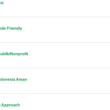
si
ile Friendly
ublik/Nonprofit
Indonesia Aman
st Approach