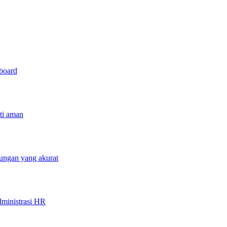
hboard
sti aman
tungan yang akurat
ministrasi HR