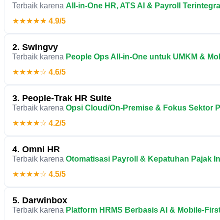
Terbaik karena
All-in-One HR, ATS AI & Payroll Terintegra
★★★★★
4.9/5
2. Swingvy
Terbaik karena
People Ops All-in-One untuk UMKM & Mob
★★★★☆
4.6/5
3. People-Trak HR Suite
Terbaik karena
Opsi Cloud/On-Premise & Fokus Sektor P
★★★★☆
4.2/5
4. Omni HR
Terbaik karena
Otomatisasi Payroll & Kepatuhan Pajak 
★★★★☆
4.5/5
5. Darwinbox
Terbaik karena
Platform HRMS Berbasis AI & Mobile-Fir