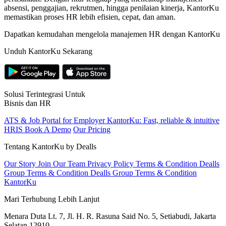
absensi, penggajian, rekrutmen, hingga penilaian kinerja, KantorKu
memastikan proses HR lebih efisien, cepat, dan aman.
Dapatkan kemudahan mengelola manajemen HR dengan KantorKu
Unduh KantorKu Sekarang
Solusi Terintegrasi Untuk
Bisnis dan HR
ATS & Job Portal for Employer
KantorKu: Fast, reliable & intuitive
HRIS
Book A Demo
Our Pricing
Tentang KantorKu by Dealls
Our Story
Join Our Team
Privacy Policy
Terms & Condition Dealls
Group
Terms & Condition Dealls Group
Terms & Condition
KantorKu
Mari Terhubung Lebih Lanjut
Menara Duta Lt. 7, Jl. H. R. Rasuna Said No. 5, Setiabudi, Jakarta
Selatan 12910