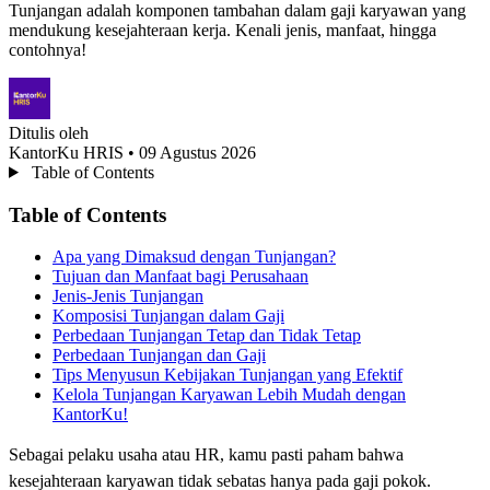
Tunjangan adalah komponen tambahan dalam gaji karyawan yang
mendukung kesejahteraan kerja. Kenali jenis, manfaat, hingga
contohnya!
Ditulis oleh
KantorKu HRIS
• 09 Agustus 2026
Table of Contents
Table of Contents
Apa yang Dimaksud dengan Tunjangan?
Tujuan dan Manfaat bagi Perusahaan
Jenis-Jenis Tunjangan
Komposisi Tunjangan dalam Gaji
Perbedaan Tunjangan Tetap dan Tidak Tetap
Perbedaan Tunjangan dan Gaji
Tips Menyusun Kebijakan Tunjangan yang Efektif
Kelola Tunjangan Karyawan Lebih Mudah dengan
KantorKu!
Sebagai pelaku usaha atau HR, kamu pasti paham bahwa
kesejahteraan karyawan tidak sebatas hanya pada gaji pokok.