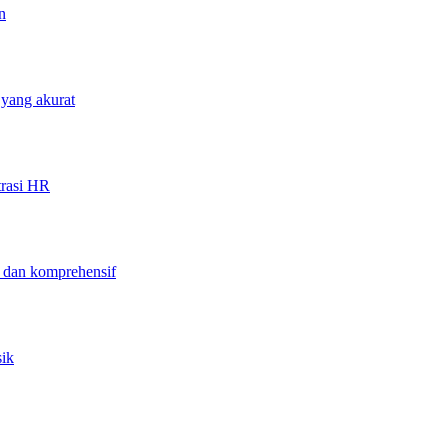
n
 yang akurat
trasi HR
f dan komprehensif
sik