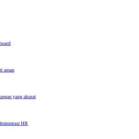
hboard
sti aman
tungan yang akurat
ministrasi HR