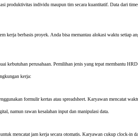
roduktivitas individu maupun tim secara kuantitatif. Data dari timesh
m kerja berbasis proyek. Anda bisa memantau alokasi waktu setiap ang
suai kebutuhan perusahaan. Pemilihan jenis yang tepat membantu HRD m
ingkungan kerja:
gunakan formulir kertas atau spreadsheet. Karyawan mencatat waktu k
gital, namun rawan kesalahan input dan manipulasi data.
d untuk mencatat jam kerja secara otomatis. Karyawan cukup clock-in d