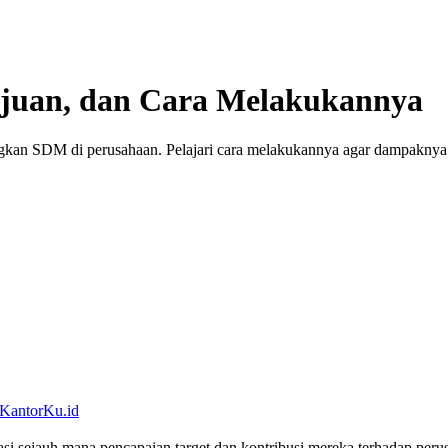
Tujuan, dan Cara Melakukannya
angkan SDM di perusahaan. Pelajari cara melakukannya agar dampakny
 KantorKu.id
asi sejauh mana pencapaian target dan kontribusi mereka terhadap per