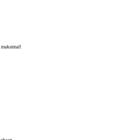
a maksimal!
usahaan.