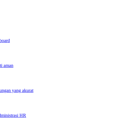
hboard
sti aman
tungan yang akurat
ministrasi HR