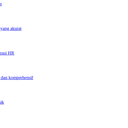
n
 yang akurat
trasi HR
f dan komprehensif
sik