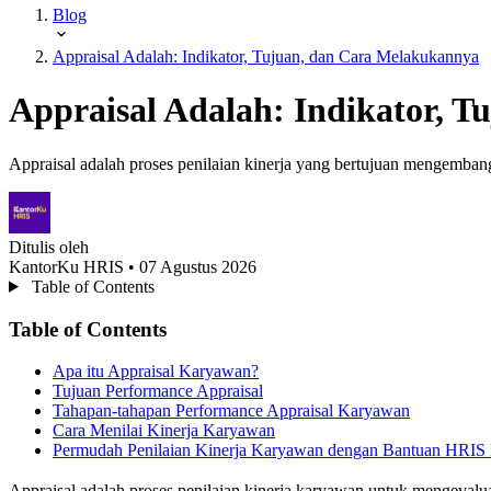
Blog
Appraisal Adalah: Indikator, Tujuan, dan Cara Melakukannya
Appraisal Adalah: Indikator, 
Appraisal adalah proses penilaian kinerja yang bertujuan mengemb
Ditulis oleh
KantorKu HRIS
• 07 Agustus 2026
Table of Contents
Table of Contents
Apa itu Appraisal Karyawan?
Tujuan Performance Appraisal
Tahapan-tahapan Performance Appraisal Karyawan
Cara Menilai Kinerja Karyawan
Permudah Penilaian Kinerja Karyawan dengan Bantuan HRIS
Appraisal adalah proses penilaian kinerja karyawan untuk mengevalu