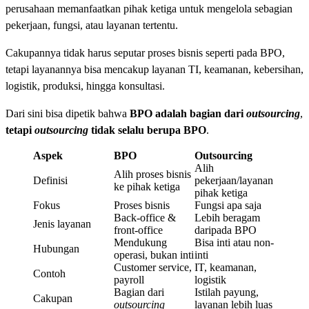
perusahaan memanfaatkan pihak ketiga untuk mengelola sebagian
pekerjaan, fungsi, atau layanan tertentu.
Cakupannya tidak harus seputar proses bisnis seperti pada BPO,
tetapi layanannya bisa mencakup layanan TI, keamanan, kebersihan,
logistik, produksi, hingga konsultasi.
Dari sini bisa dipetik bahwa
BPO adalah bagian dari
outsourcing
,
tetapi
outsourcing
tidak selalu berupa BPO
.
Aspek
BPO
Outsourcing
Alih
Alih proses bisnis
Definisi
pekerjaan/layanan
ke pihak ketiga
pihak ketiga
Fokus
Proses bisnis
Fungsi apa saja
Back-office &
Lebih beragam
Jenis layanan
front-office
daripada BPO
Mendukung
Bisa inti atau non-
Hubungan
operasi, bukan inti
inti
Customer service,
IT, keamanan,
Contoh
payroll
logistik
Bagian dari
Istilah payung,
Cakupan
outsourcing
layanan lebih luas