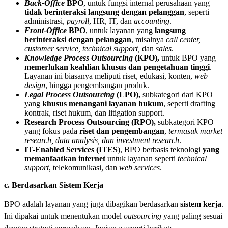
Back-Office
BPO
, untuk fungsi internal perusahaan yang
tidak berinteraksi langsung dengan pelanggan
, seperti
administrasi,
payroll
, HR, IT, dan
accounting
.
Front-Office
BPO
, untuk layanan yang
langsung
berinteraksi dengan pelanggan
, misalnya
call center,
customer service, technical support,
dan
sales
.
Knowledge Process Outsourcing
(KPO),
untuk BPO yang
memerlukan keahlian khusus dan pengetahuan tinggi
.
Layanan ini biasanya meliputi riset, edukasi, konten,
web
design
, hingga pengembangan produk.
Legal Process Outsourcing
(LPO),
subkategori dari KPO
yang
khusus menangani layanan hukum
, seperti drafting
kontrak, riset hukum, dan litigation support.
Research Process Outsourcing (RPO),
subkategori KPO
yang fokus pada
riset dan pengembangan
,
termasuk market
research, data analysis, dan investment research
.
IT-Enabled Services (ITES
), BPO berbasis teknologi
yang
memanfaatkan internet
untuk layanan seperti
technical
support
, telekomunikasi, dan
web services
.
c. Berdasarkan Sistem Kerja
BPO adalah layanan yang juga dibagikan berdasarkan
sistem kerja
.
Ini dipakai untuk menentukan model
outsourcing
yang paling sesuai