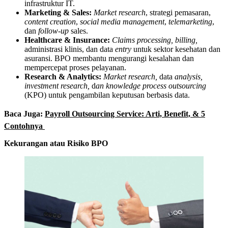
infrastruktur IT.
Marketing & Sales:
Market research
, strategi pemasaran,
content creation
,
social media management
,
telemarketing
,
dan
follow-up
sales.
Healthcare & Insurance:
Claims processing, billing,
administrasi klinis, dan data
entry
untuk sektor kesehatan dan
asuransi. BPO membantu mengurangi kesalahan dan
mempercepat proses pelayanan.
Research & Analytics:
Market research,
data
analysis,
investment research,
d
an knowledge process outsourcing
(KPO) untuk pengambilan keputusan berbasis data.
Baca Juga:
Payroll Outsourcing Service: Arti, Benefit, & 5
Contohnya
Kekurangan atau Risiko BPO