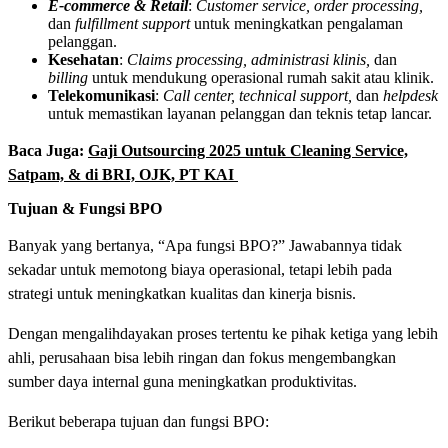
E-commerce & Retail
:
Customer service, order processing,
dan
fulfillment support
untuk meningkatkan pengalaman
pelanggan.
Kesehatan
:
Claims processing, administrasi klinis,
dan
billing
untuk mendukung operasional rumah sakit atau klinik.
Telekomunikasi
:
Call center, technical support,
dan
helpdesk
untuk memastikan layanan pelanggan dan teknis tetap lancar.
Baca Juga:
Gaji Outsourcing 2025 untuk Cleaning Service,
Satpam, & di BRI, OJK, PT KAI
Tujuan & Fungsi BPO
Banyak yang bertanya, “Apa fungsi BPO?” Jawabannya tidak
sekadar untuk memotong biaya operasional, tetapi lebih pada
strategi untuk meningkatkan kualitas dan kinerja bisnis.
Dengan mengalihdayakan proses tertentu ke pihak ketiga yang lebih
ahli, perusahaan bisa lebih ringan dan fokus mengembangkan
sumber daya internal guna meningkatkan produktivitas.
Berikut beberapa tujuan dan fungsi BPO: