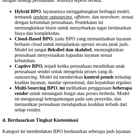
dengan strategi perusahaan. Jenisnya seperti berikut:
Hybrid BPO
, layanannya menggabungkan berbagai model,
termasuk
onshore outsourcing
, offshore
, dan
nearshore
, sesuai
dengan kebutuhan perusahaan. Pendekatan ini
memungkinkan bisnis untuk menyebarkan tugas berdasarkan
biaya dan kompleksitas.
Cloud-Based BPO
, yaitu BPO yang memanfaatkan layanan
berbasis cloud untuk menjalankan operasi secara jarak jauh.
Model ini sangat
fleksibel dan skalabel
, memungkinkan
perusahaan menyesuaikan kapasitas layanan sesuai
kebutuhan.
Captive BPO,
terjadi ketika perusahaan mendirikan anak
perusahaan sendiri untuk mengelola proses yang di-
outsourcing
. Model ini memberikan
kontrol penuh
terhadap
kualitas layanan, standar operasional, dan kepatuhan regulasi.
Multi-Sourcing BPO
,
ini
melibatkan penggunaan
beberapa
vendor
untuk menangani fungsi atau proses berbeda. Model
ini mengurangi ketergantungan pada satu penyedia, dan
memastikan perusahaan mendapatkan keahlian terbaik dari
setiap vendor.
d. Berdasarkan Tingkat Kustomisasi
Kategori ini membedakan BPO berdasarkan seberapa jauh layanan