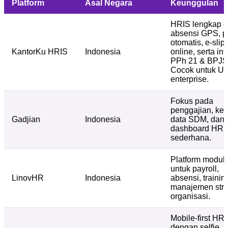
Platform
Asal Negara
Keunggulan
HRIS lengkap 
absensi GPS, pa
otomatis, e-slip,
KantorKu HRIS
Indonesia
online, serta int
PPh 21 & BPJS
Cocok untuk 
enterprise.
Fokus pada
penggajian, kel
Gadjian
Indonesia
data SDM, dan
dashboard HR
sederhana.
Platform modul
untuk payroll,
LinovHR
Indonesia
absensi, trainin
manajemen stru
organisasi.
Mobile-first HR
dengan selfie