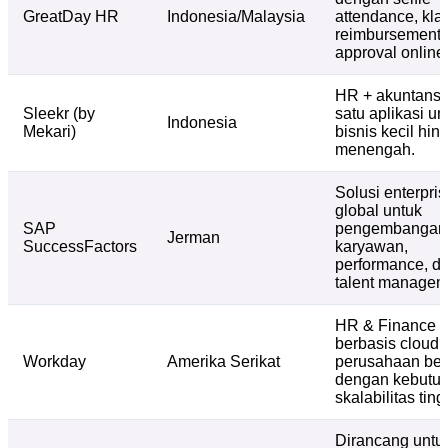
GreatDay HR
Indonesia/Malaysia
attendance, kla
reimbursement,
approval online
HR + akuntansi
Sleekr (by
satu aplikasi un
Indonesia
Mekari)
bisnis kecil hin
menengah.
Solusi enterpris
global untuk
SAP
pengembangan
Jerman
SuccessFactors
karyawan,
performance, d
talent managem
HR & Finance
berbasis cloud 
Workday
Amerika Serikat
perusahaan bes
dengan kebutu
skalabilitas ting
Dirancang unt