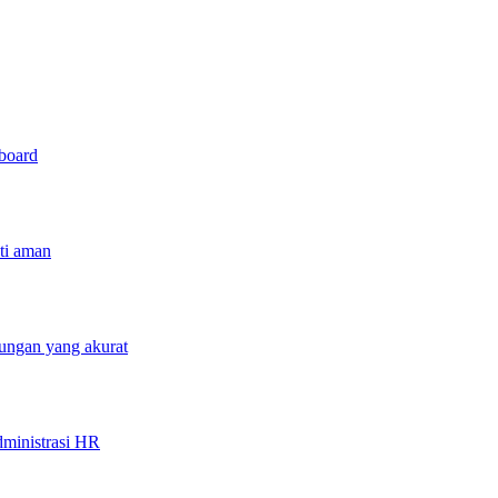
hboard
sti aman
tungan yang akurat
ministrasi HR