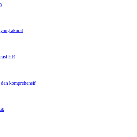
n
 yang akurat
trasi HR
f dan komprehensif
sik