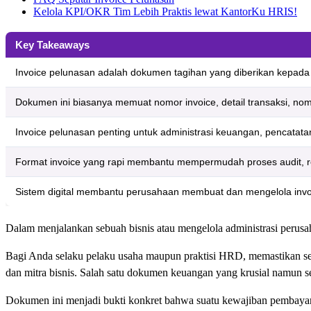
Kelola KPI/OKR Tim Lebih Praktis lewat KantorKu HRIS!
Key Takeaways
Invoice pelunasan adalah dokumen tagihan yang diberikan kepada
Dokumen ini biasanya memuat nomor invoice, detail transaksi, no
Invoice pelunasan penting untuk administrasi keuangan, pencatata
Format invoice yang rapi membantu mempermudah proses audit, reko
Sistem digital membantu perusahaan membuat dan mengelola invoic
Dalam menjalankan sebuah bisnis atau mengelola administrasi perusah
Bagi Anda selaku pelaku usaha maupun praktisi HRD, memastikan seti
dan mitra bisnis. Salah satu dokumen keuangan yang krusial namun ser
Dokumen ini menjadi bukti konkret bahwa suatu kewajiban pembayaran