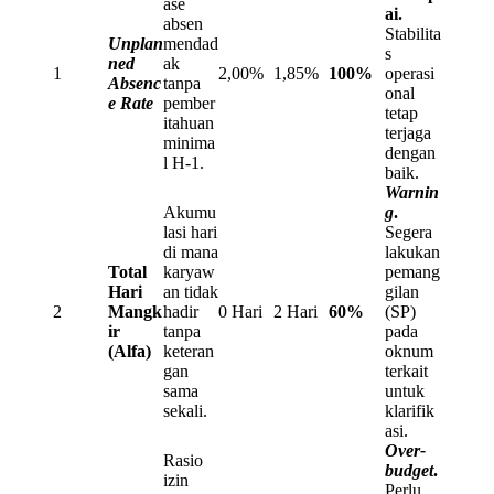
ase
ai.
absen
Stabilita
Unplan
mendad
s
ned
ak
1
2,00%
1,85%
100%
operasi
Absenc
tanpa
onal
e Rate
pember
tetap
itahuan
terjaga
minima
dengan
l H-1.
baik.
Warnin
Akumu
g
.
lasi hari
Segera
di mana
lakukan
Total
karyaw
pemang
Hari
an tidak
gilan
2
Mangk
hadir
0 Hari
2 Hari
60%
(SP)
ir
tanpa
pada
(Alfa)
keteran
oknum
gan
terkait
sama
untuk
sekali.
klarifik
asi.
Over-
Rasio
budget
.
izin
Perlu