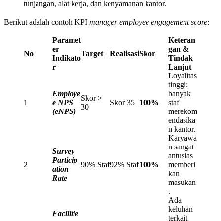
tunjangan, alat kerja, dan kenyamanan kantor.
Berikut adalah contoh KPI
manager employee engagement score
:
Paramet
Keteran
er
gan &
No
Target
Realisasi
Skor
Indikato
Tindak
r
Lanjut
Loyalitas
tinggi;
Employe
banyak
Skor >
1
e NPS
Skor 35
100%
staf
30
(eNPS)
merekom
endasika
n kantor.
Karyawa
n sangat
Survey
antusias
Particip
2
90% Staf
92% Staf
100%
memberi
ation
kan
Rate
masukan
.
Ada
keluhan
Facilitie
terkait