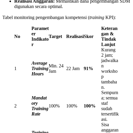
Realisasi Anggaran:
Memastikan dana pengembangan SDM
digunakan secara optimal.
Tabel monitoring pengembangan kompetensi (
training
KPI):
Paramet
Keteran
er
gan &
No
Target
Realisasi
Skor
Indikato
Tindak
r
Lanjut
Kurang
2 jam;
jadwalka
Average
Min. 24
n
1
Training
22 Jam
91%
Jam
worksho
Hours
p
tambaha
n.
Sempurn
Mandat
a; semua
ory
staf
2
100%
100%
100%
Training
sudah
Rate
tersertifik
asi.
Sisa
anggaran
Training