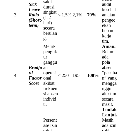
sakit
Sick
audit
durasi
Leave
kesehat
singkat
3
Ratio
< 1,5%
2,1%
70%
an atau
(1-2
(Short-
pengec
hari)
term)
ekan
secara
beban
berulan
kerja
g.
tim.
Metrik
Aman.
penguk
Belum
ur
ada
ganggu
pola
Bradfo
an
absen
rd
operasi
“pecaha
4
< 250
195
100%
Factor
onal
n” yang
Score
akibat
mengga
frekuen
nggu
si absen
alur tim
individ
secara
u.
masif.
Tindak
Lanjut.
Persent
Masih
ase izin
ada izin
sakit
sakit