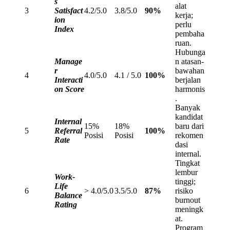
s
alat
3
Satisfact
4.2/5.0
3.8/5.0
90%
kerja;
ion
perlu
Index
pembaha
ruan.
Hubunga
Manage
n atasan-
r
bawahan
4
4.0/5.0
4.1 / 5.0
100%
Interacti
berjalan
on Score
harmonis
.
Banyak
kandidat
Internal
15%
18%
baru dari
5
Referral
100%
Posisi
Posisi
rekomen
Rate
dasi
internal.
Tingkat
lembur
Work-
tinggi;
Life
6
> 4.0/5.0
3.5/5.0
87%
risiko
Balance
burnout
Rating
meningk
at.
Program