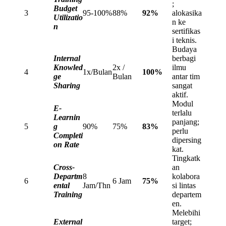
;
Budget
3
95-100%
88%
92%
alokasika
Utilizatio
n ke
n
sertifikas
i teknis.
Budaya
Internal
berbagi
Knowled
2x /
ilmu
4
1x/Bulan
100%
ge
Bulan
antar tim
Sharing
sangat
aktif.
Modul
E-
terlalu
Learnin
panjang;
5
g
90%
75%
83%
perlu
Completi
dipersing
on Rate
kat.
Tingkatk
Cross-
an
Departm
8
kolabora
6
6 Jam
75%
ental
Jam/Thn
si lintas
Training
departem
en.
Melebihi
External
target;