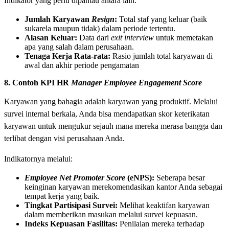
Indikator yang perlu dipantau antara lain:
Jumlah Karyawan
Resign
:
Total staf yang keluar (baik
sukarela maupun tidak) dalam periode tertentu.
Alasan Keluar:
Data dari
exit interview
untuk memetakan
apa yang salah dalam perusahaan.
Tenaga Kerja Rata-rata:
Rasio jumlah total karyawan di
awal dan akhir periode pengamatan
8. Contoh KPI HR
Manager Employee Engagement Score
Karyawan yang bahagia adalah karyawan yang produktif. Melalui
survei internal berkala, Anda bisa mendapatkan skor keterikatan
karyawan untuk mengukur sejauh mana mereka merasa bangga dan
terlibat dengan visi perusahaan Anda.
Indikatornya melalui:
Employee Net Promoter Score
(eNPS):
Seberapa besar
keinginan karyawan merekomendasikan kantor Anda sebagai
tempat kerja yang baik.
Tingkat Partisipasi Survei:
Melihat keaktifan karyawan
dalam memberikan masukan melalui survei kepuasan.
Indeks Kepuasan Fasilitas:
Penilaian mereka terhadap