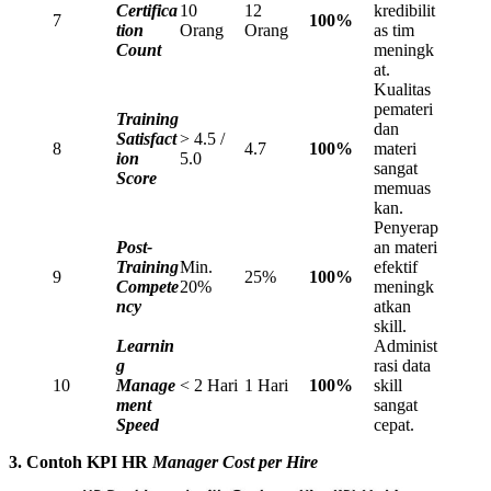
Certifica
10
12
kredibilit
7
100%
tion
Orang
Orang
as tim
Count
meningk
at.
Kualitas
pemateri
Training
dan
Satisfact
> 4.5 /
8
4.7
100%
materi
ion
5.0
sangat
Score
memuas
kan.
Penyerap
Post-
an materi
Training
Min.
efektif
9
25%
100%
Compete
20%
meningk
ncy
atkan
skill.
Learnin
Administ
g
rasi data
10
Manage
< 2 Hari
1 Hari
100%
skill
ment
sangat
Speed
cepat.
3. Contoh KPI HR
Manager Cost per Hire