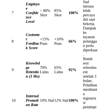
Staf
Employe
merasa
e
> 80%
85%
lebih
7
Confide
100%
Skor
Skor
percaya
nce
diri saat
Level
bekerja.
Dampak
ke
Custome
layanan
r
+15%
+10%
8
66%
pelangga
Feedbac
Puas
Puas
n perlu
k Score
diperkuat
.
Butuh
Knowled
sesi
ge
70%
65%
refreshm
9
92%
Retentio
Lulus
Lulus
ent
n (3 Mo)
setelah 3
bulan.
Pelatihan
membant
u
Internal
regenera
10
Promoti
10% Staf
12% Staf
100%
si
on Rate
pemimpi