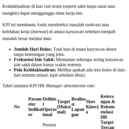
Ketidakhadiran di luar cuti resmi (seperti sakit tanpa surat atau
mangkir) dapat mengganggu ritme kerja tim.
KPI ini membantu Anda mendeteksi masalah motivasi atau
kelelahan kerja (
burnout
) di antara karyawan sebelum menjadi
masalah besar melalui data:
Jumlah Hari Bolos:
Total hari di mana karyawan absen
tanpa keterangan yang jelas.
Frekuensi Izin Sakit:
Memantau seberapa sering karyawan
izin sakit dalam kurun waktu tertentu.
Pola Ketidakhadiran:
Melihat apakah ada tren bolos di hari-
hari tertentu (misal: jepit sebelum libur).
Tabel simulasi KPI HR
Manager absenteeism rate
:
Ketera
Param
Definis
Realisa
Target
Skor
ngan &
eter
i
si
No
(Maksi
Kinerj
Rekom
Indikat
Operas
Lapan
mal)
a
endasi
or
ional
gan
HR
Target
Persent
Tercap