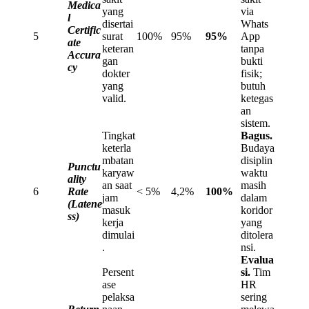
Medica
yang
via
l
disertai
Whats
Certific
5
surat
100%
95%
95%
App
ate
keteran
tanpa
Accura
gan
bukti
cy
dokter
fisik;
yang
butuh
valid.
ketegas
an
sistem.
Tingkat
Bagus.
keterla
Budaya
mbatan
disiplin
Punctu
karyaw
waktu
ality
an saat
masih
6
Rate
< 5%
4,2%
100%
jam
dalam
(Latene
masuk
koridor
ss)
kerja
yang
dimulai
ditolera
.
nsi.
Evalua
Persent
si.
Tim
ase
HR
pelaksa
sering