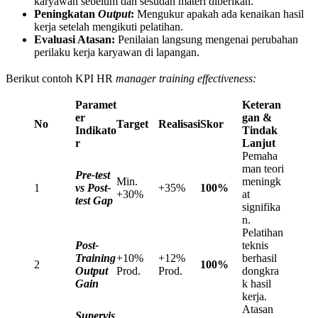
karyawan sebelum dan sesudah materi diberikan.
Peningkatan
Output
:
Mengukur apakah ada kenaikan hasil
kerja setelah mengikuti pelatihan.
Evaluasi Atasan:
Penilaian langsung mengenai perubahan
perilaku kerja karyawan di lapangan.
Berikut contoh KPI HR
manager training effectiveness:
Paramet
Keteran
er
gan &
No
Target
Realisasi
Skor
Indikato
Tindak
r
Lanjut
Pemaha
man teori
Pre-test
Min.
meningk
1
vs Post-
+35%
100%
+30%
at
test Gap
signifika
n.
Pelatihan
Post-
teknis
Training
+10%
+12%
berhasil
2
100%
Output
Prod.
Prod.
dongkra
Gain
k hasil
kerja.
Atasan
Supervis