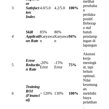
melihat
or
perubaha
3
Satisfact
4.0/5.0
4.2/5.0
100%
n
ion
perilaku
Index
positif.
Beberap
a staf
Skill
85%
80%
butuh
4
Applicati
Karyawa
Karyawa
94%
pendamp
on Rate
n
n
ingan di
lapangan
.
Akurasi
kerja
Error
-20%
-15%
meningk
5
Reductio
75%
Error
Error
at, tapi
n Rate
belum
optimal.
Nilai
keuntung
Training
an
ROI
6
> 120%
130%
100%
melebihi
(Financi
biaya
al)
pelatihan
.