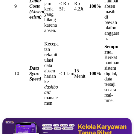
Labor
l akibat
jam
< Rp
Rp
9
Costs
100%
absen
kerja
5Jt
4,2Jt
(Absent
masih
yang
eeism)
di
hilang
bawah
karena
plafon
absen.
anggara
n.
Kecepa
Sempu
tan
rna.
rekapit
Berkat
ulasi
bantuan
data
Data
sistem
absen
15
10
Sync
< 1 Jam
100%
digital,
harian
Menit
Speed
data
ke
tersaji
dashbo
secara
ard
real-
manaje
time.
men.