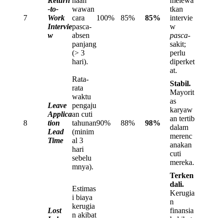
Return
naan
melewa
-to-
wawan
tkan
7
Work
cara
100%
85%
85%
intervie
Intervie
pasca-
w
w
absen
pasca
-
panjang
sakit;
(> 3
perlu
hari).
diperket
at.
Rata-
Stabil.
rata
Mayorit
waktu
as
Leave
pengaju
karyaw
Applica
an cuti
an tertib
8
tion
tahunan
90%
88%
98%
dalam
Lead
(minim
merenc
Time
al 3
anakan
hari
cuti
sebelu
mereka.
mnya).
Terken
dali.
Estimas
Kerugia
i biaya
n
kerugia
Lost
finansia
n akibat