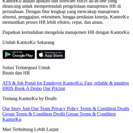
KantorKu adalah aplikasi dan software HRIS all-in-one yang
dirancang untuk mempermudah pengelolaan manajemen HR di
perusahaan. Dengan fitur lengkap yang mencakup manajemen
absensi, penggajian, rekrutmen, hingga penilaian kinerja, KantorKu
memastikan proses HR lebih efisien, cepat, dan aman.
Dapatkan kemudahan mengelola manajemen HR dengan KantorKu
Unduh KantorKu Sekarang
Solusi Terintegrasi Untuk
Bisnis dan HR
ATS & Job Portal for Employer
KantorKu: Fast, reliable & intuitive
HRIS
Book A Demo
Our Pricing
Tentang KantorKu by Dealls
Our Story
Join Our Team
Privacy Policy
Terms & Condition Dealls
Group
Terms & Condition Dealls Group
Terms & Condition
KantorKu
Mari Terhubung Lebih Lanjut