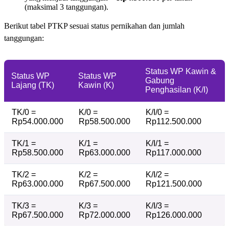
(maksimal 3 tanggungan).
Berikut tabel PTKP sesuai status pernikahan dan jumlah
tanggungan:
Status WP Kawin &
Status WP
Status WP
Gabung
Lajang (TK)
Kawin (K)
Penghasilan (K/I)
TK/0 =
K/0 =
K/I/0 =
Rp54.000.000
Rp58.500.000
Rp112.500.000
TK/1 =
K/1 =
K/I/1 =
Rp58.500.000
Rp63.000.000
Rp117.000.000
TK/2 =
K/2 =
K/I/2 =
Rp63.000.000
Rp67.500.000
Rp121.500.000
TK/3 =
K/3 =
K/I/3 =
Rp67.500.000
Rp72.000.000
Rp126.000.000