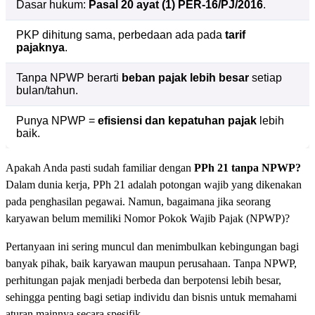
Dasar hukum:
Pasal 20 ayat (1) PER-16/PJ/2016
.
PKP dihitung sama, perbedaan ada pada
tarif
pajaknya
.
Tanpa NPWP berarti
beban pajak lebih besar
setiap
bulan/tahun.
Punya NPWP =
efisiensi dan kepatuhan pajak
lebih
baik.
Apakah Anda pasti sudah familiar dengan
PPh 21 tanpa NPWP?
Dalam dunia kerja, PPh 21 adalah potongan wajib yang dikenakan
pada penghasilan pegawai. Namun, bagaimana jika seorang
karyawan belum memiliki Nomor Pokok Wajib Pajak (NPWP)?
Pertanyaan ini sering muncul dan menimbulkan kebingungan bagi
banyak pihak, baik karyawan maupun perusahaan. Tanpa NPWP,
perhitungan pajak menjadi berbeda dan berpotensi lebih besar,
sehingga penting bagi setiap individu dan bisnis untuk memahami
aturan mainnya secara spesifik.