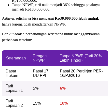
Rp150.000.000.
Tanpa NPWP, tarif naik menjadi 36% sehingga pajaknya
menjadi Rp180.000.000.
Artinya, selisihnya bisa mencapai
Rp30.000.000 lebih mahal
,
hanya karena tidak mendaftarkan NPWP.
Berikut adalah perbandingan sederhana untuk menggambarkan
perbedaan tersebut:
Dengan
Tanpa NPWP (Tarif 20%
Keterangan
NPWP
Lebih Tinggi)
Dasar
Pasal 17
Pasal 20 Perdirjen PER-
Hukum
UU PPh
16/PJ/2016
Tarif
5%
6%
Lapisan 1
Tarif
15%
18%
Lapisan 2