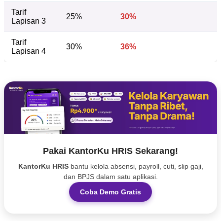
Tarif
25%
30%
Lapisan 3
Tarif
30%
36%
Lapisan 4
Pakai KantorKu HRIS Sekarang!
KantorKu HRIS
bantu kelola absensi, payroll, cuti, slip gaji,
dan BPJS dalam satu aplikasi.
Coba Demo Gratis