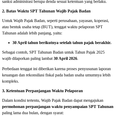
sanksi administrasi berupa denda sesuai ketentuan yang berlaku.
2. Batas Waktu SPT Tahunan Wajib Pajak Badan
Untuk Wajib Pajak Badan, seperti perusahaan, yayasan, koperasi,
atau bentuk usaha tetap (BUT), tenggat waktu pelaporan SPT
Tahunan adalah lebih panjang, yaitu:
30 April tahun berikutnya setelah tahun pajak berakhir.
Sebagai contoh, SPT Tahunan Badan untuk Tahun Pajak 2025
wajib dilaporkan paling lambat
30 April 2026
.
Perbedaan tenggat ini diberikan karena proses penyusunan laporan
keuangan dan rekonsiliasi fiskal pada badan usaha umumnya lebih
kompleks.
3. Ketentuan Perpanjangan Waktu Pelaporan
Dalam kondisi tertentu, Wajib Pajak Badan dapat mengajukan
permohonan perpanjangan waktu penyampaian SPT Tahunan
paling lama dua bulan, dengan syarat: