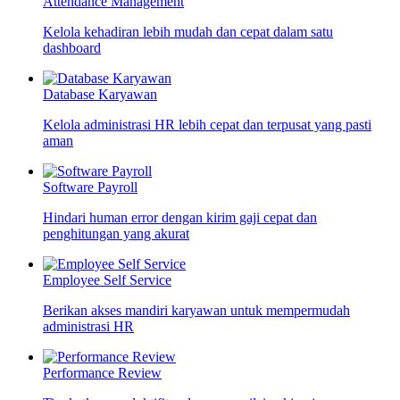
Attendance Management
Kelola kehadiran lebih mudah dan cepat dalam satu
dashboard
Database Karyawan
Kelola administrasi HR lebih cepat dan terpusat yang pasti
aman
Software Payroll
Hindari human error dengan kirim gaji cepat dan
penghitungan yang akurat
Employee Self Service
Berikan akses mandiri karyawan untuk mempermudah
administrasi HR
Performance Review