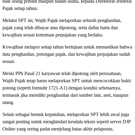
baik orang pribadi maupun badan usaha, kepada Direktorat Jenderal
Pajak setiap tahun.
Melalui SPT ini, Wajib Pajak melaporkan seluruh penghasilan,
pajak yang telah dibayar atau dipotong, serta daftar harta dan
kewajiban sesuai ketentuan perpajakan yang berlaku.
Kewajiban melapor setiap tahun bertujuan untuk memastikan bahwa
data penghasilan, potongan pajak, dan kewajiban perpajakan sudah
sesuai.
Meski PPh Pasal 21 karyawan telah dipotong oleh perusahaan,
Wajib Pajak tetap harus melaporkan SPT untuk mencocokkan bukti
potong (seperti formulir 1721-A1) dengan kondisi sebenarnya,
termasuk jika memiliki penghasilan dari sumber lain, aset, maupun
utang.
Selain sebagai bentuk kepatuhan, melaporkan SPT lebih awal juga
sangat penting untuk menghindari kendala teknis seperti server DJP
Online yang sering padat menjelang batas akhir pelaporan.