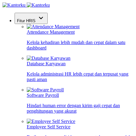
Fitur HRIS
Attendance Management
Kelola kehadiran lebih mudah dan cepat dalam satu
dashboard
Database Karyawan
Kelola administrasi HR lebih cepat dan terpusat yang
pasti aman
Software Payroll
Hindari human error dengan kirim gaji cepat dan
penghitungan yang akurat
Employee Self Service