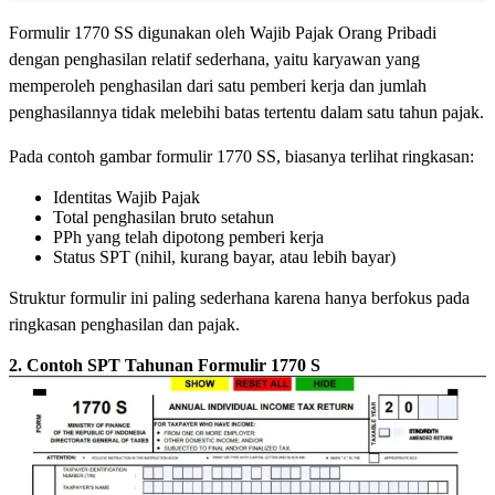
Formulir 1770 SS digunakan oleh Wajib Pajak Orang Pribadi
dengan penghasilan relatif sederhana, yaitu karyawan yang
memperoleh penghasilan dari satu pemberi kerja dan jumlah
penghasilannya tidak melebihi batas tertentu dalam satu tahun pajak.
Pada contoh gambar formulir 1770 SS, biasanya terlihat ringkasan:
Identitas Wajib Pajak
Total penghasilan bruto setahun
PPh yang telah dipotong pemberi kerja
Status SPT (nihil, kurang bayar, atau lebih bayar)
Struktur formulir ini paling sederhana karena hanya berfokus pada
ringkasan penghasilan dan pajak.
2. Contoh SPT Tahunan Formulir 1770 S