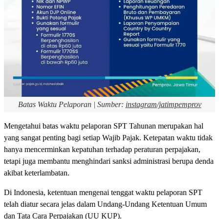
Batas Waktu Pelaporan | Sumber:
instagram/jatimpemprov
Mengetahui batas waktu pelaporan SPT Tahunan merupakan hal
yang sangat penting bagi setiap Wajib Pajak. Ketepatan waktu tidak
hanya mencerminkan kepatuhan terhadap peraturan perpajakan,
tetapi juga membantu menghindari sanksi administrasi berupa denda
akibat keterlambatan.
Di Indonesia, ketentuan mengenai tenggat waktu pelaporan SPT
telah diatur secara jelas dalam Undang-Undang Ketentuan Umum
dan Tata Cara Perpajakan (UU KUP).