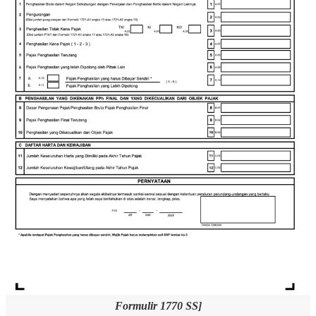
Formulir 1770 SS]