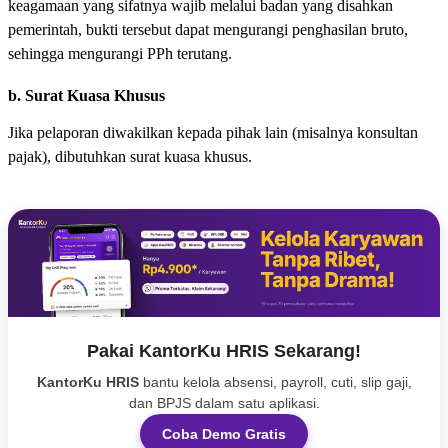
keagamaan yang sifatnya wajib melalui badan yang disahkan
pemerintah, bukti tersebut dapat mengurangi penghasilan bruto,
sehingga mengurangi PPh terutang.
b. Surat Kuasa Khusus
Jika pelaporan diwakilkan kepada pihak lain (misalnya konsultan
pajak), dibutuhkan surat kuasa khusus.
Pakai KantorKu HRIS Sekarang!
KantorKu HRIS
bantu kelola absensi, payroll, cuti, slip gaji,
dan BPJS dalam satu aplikasi.
Coba Demo Gratis