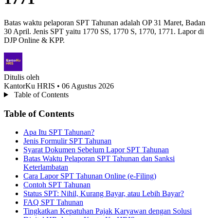
Batas waktu pelaporan SPT Tahunan adalah OP 31 Maret, Badan
30 April. Jenis SPT yaitu 1770 SS, 1770 S, 1770, 1771. Lapor di
DJP Online & KPP.
Ditulis oleh
KantorKu HRIS
• 06 Agustus 2026
Table of Contents
Table of Contents
Apa Itu SPT Tahunan?
Jenis Formulir SPT Tahunan
Syarat Dokumen Sebelum Lapor SPT Tahunan
Batas Waktu Pelaporan SPT Tahunan dan Sanksi
Keterlambatan
Cara Lapor SPT Tahunan Online (e-Filing)
Contoh SPT Tahunan
Status SPT: Nihil, Kurang Bayar, atau Lebih Bayar?
FAQ SPT Tahunan
Tingkatkan Kepatuhan Pajak Karyawan dengan Solusi