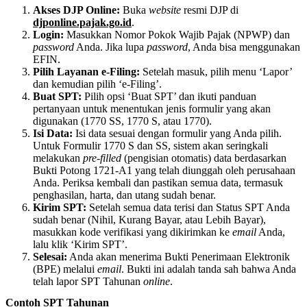
Akses DJP Online:
Buka
website
resmi DJP di
djponline.pajak.go.id
.
Login:
Masukkan Nomor Pokok Wajib Pajak (NPWP) dan
password
Anda. Jika lupa
password
, Anda bisa menggunakan
EFIN.
Pilih Layanan e-Filing:
Setelah masuk, pilih menu ‘Lapor’
dan kemudian pilih ‘e-Filing’.
Buat SPT:
Pilih opsi ‘Buat SPT’ dan ikuti panduan
pertanyaan untuk menentukan jenis formulir yang akan
digunakan (1770 SS, 1770 S, atau 1770).
Isi Data:
Isi data sesuai dengan formulir yang Anda pilih.
Untuk Formulir 1770 S dan SS, sistem akan seringkali
melakukan
pre-filled
(pengisian otomatis) data berdasarkan
Bukti Potong 1721-A1 yang telah diunggah oleh perusahaan
Anda. Periksa kembali dan pastikan semua data, termasuk
penghasilan, harta, dan utang sudah benar.
Kirim SPT:
Setelah semua data terisi dan Status SPT Anda
sudah benar (Nihil, Kurang Bayar, atau Lebih Bayar),
masukkan kode verifikasi yang dikirimkan ke
email
Anda,
lalu klik ‘Kirim SPT’.
Selesai:
Anda akan menerima Bukti Penerimaan Elektronik
(BPE) melalui
email
. Bukti ini adalah tanda sah bahwa Anda
telah lapor SPT Tahunan
online
.
Contoh SPT Tahunan