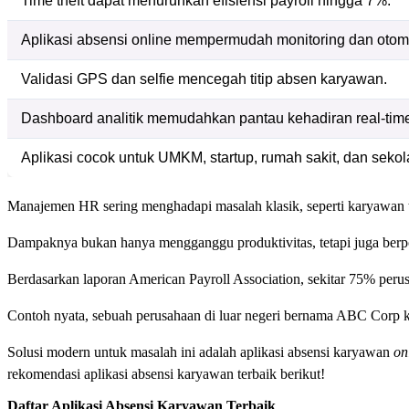
Time theft dapat menurunkan efisiensi payroll hingga 7%.
Aplikasi absensi online mempermudah monitoring dan otoma
Validasi GPS dan selfie mencegah titip absen karyawan.
Dashboard analitik memudahkan pantau kehadiran real-tim
Aplikasi cocok untuk UMKM, startup, rumah sakit, dan sekol
Manajemen HR sering menghadapi masalah klasik, seperti karyawan ti
Dampaknya bukan hanya mengganggu produktivitas, tetapi juga berpo
Berdasarkan laporan American Payroll Association, sekitar 75% per
Contoh nyata, sebuah perusahaan di luar negeri bernama ABC Corp keh
Solusi modern untuk masalah ini adalah aplikasi absensi karyawan
on
rekomendasi aplikasi absensi karyawan terbaik berikut!
Daftar Aplikasi Absensi Karyawan Terbaik