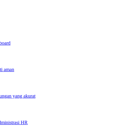
hboard
sti aman
tungan yang akurat
ministrasi HR