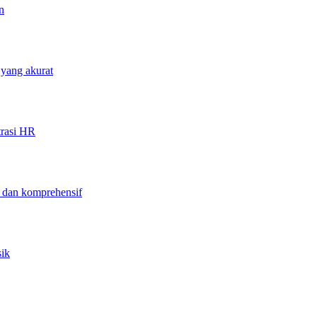
n
 yang akurat
trasi HR
f dan komprehensif
sik