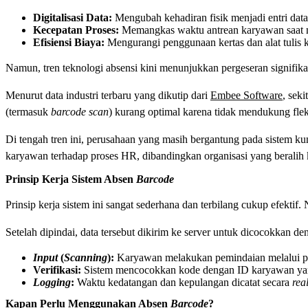
Digitalisasi Data:
Mengubah kehadiran fisik menjadi entri data 
Kecepatan Proses:
Memangkas waktu antrean karyawan saat m
Efisiensi Biaya:
Mengurangi penggunaan kertas dan alat tulis 
Namun, tren teknologi absensi kini menunjukkan pergeseran signifikan
Menurut data industri terbaru yang dikutip dari
Embee Software
, seki
(termasuk
barcode scan
) kurang optimal karena tidak mendukung fleksi
Di tengah tren ini, perusahaan yang masih bergantung pada sistem ku
karyawan terhadap proses HR, dibandingkan organisasi yang beralih ke
Prinsip Kerja Sistem Absen
Barcode
Prinsip kerja sistem ini sangat sederhana dan terbilang cukup efek
Setelah dipindai, data tersebut dikirim ke server untuk dicocokkan
Input
(
Scanning
):
Karyawan melakukan pemindaian melalui p
Verifikasi:
Sistem mencocokkan kode dengan ID karyawan yang
Logging
:
Waktu kedatangan dan kepulangan dicatat secara
rea
Kapan Perlu Menggunakan Absen
Barcode
?