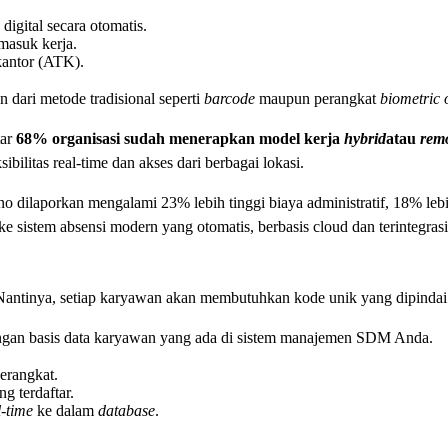
digital secara otomatis.
asuk kerja.
kantor (ATK).
 dari metode tradisional seperti
barcode
maupun perangkat
biometric 
tar
68% organisasi sudah menerapkan model kerja
hybrid
atau
rem
bilitas real-time dan akses dari berbagai lokasi.
no dilaporkan mengalami 23% lebih tinggi biaya administratif, 18% le
 sistem absensi modern yang otomatis, berbasis cloud dan terintegrasi 
tif. Nantinya, setiap karyawan akan membutuhkan kode unik yang dipin
 dengan basis data karyawan yang ada di sistem manajemen SDM Anda.
erangkat.
 terdaftar.
l-time
ke dalam
database
.