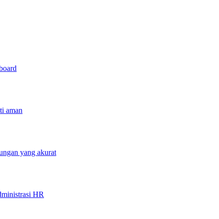
hboard
sti aman
tungan yang akurat
ministrasi HR