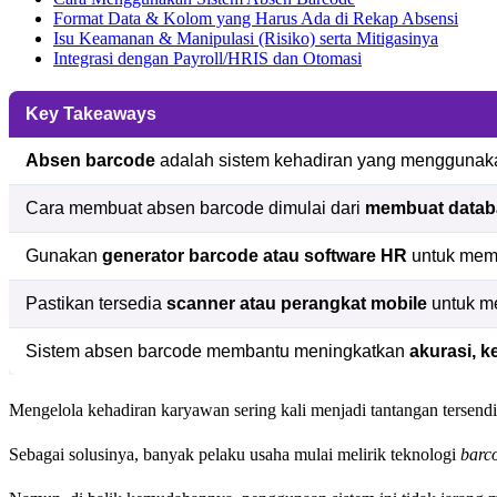
Format Data & Kolom yang Harus Ada di Rekap Absensi
Isu Keamanan & Manipulasi (Risiko) serta Mitigasinya
Integrasi dengan Payroll/HRIS dan Otomasi
Key Takeaways
Absen barcode
adalah sistem kehadiran yang menggunaka
Cara membuat absen barcode dimulai dari
membuat datab
Gunakan
generator barcode atau software HR
untuk memb
Pastikan tersedia
scanner atau perangkat mobile
untuk m
Sistem absen barcode membantu meningkatkan
akurasi, k
Mengelola kehadiran karyawan sering kali menjadi tantangan tersendi
Sebagai solusinya, banyak pelaku usaha mulai melirik teknologi
barc