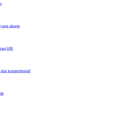
n
 yang akurat
trasi HR
f dan komprehensif
sik