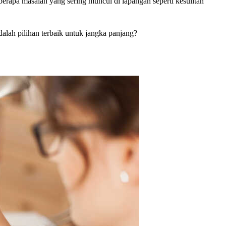
rapa masalah yang sering muncul di lapangan seperti kesulitan
dalah pilihan terbaik untuk jangka panjang?