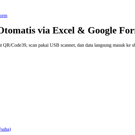
Form
tomatis via Excel & Google Fo
t QR/Code39, scan pakai USB scanner, dan data langsung masuk ke sh
saha)