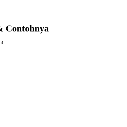
& Contohnya
u!