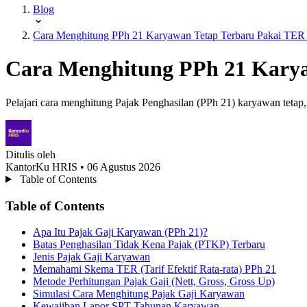
Blog
Cara Menghitung PPh 21 Karyawan Tetap Terbaru Pakai TER
Cara Menghitung PPh 21 Kary
Pelajari cara menghitung Pajak Penghasilan (PPh 21) karyawan tetap, 
Ditulis oleh
KantorKu HRIS
• 06 Agustus 2026
Table of Contents
Table of Contents
Apa Itu Pajak Gaji Karyawan (PPh 21)?
Batas Penghasilan Tidak Kena Pajak (PTKP) Terbaru
Jenis Pajak Gaji Karyawan
Memahami Skema TER (Tarif Efektif Rata-rata) PPh 21
Metode Perhitungan Pajak Gaji (Nett, Gross, Gross Up)
Simulasi Cara Menghitung Pajak Gaji Karyawan
Kewajiban Lapor SPT Tahunan Karyawan