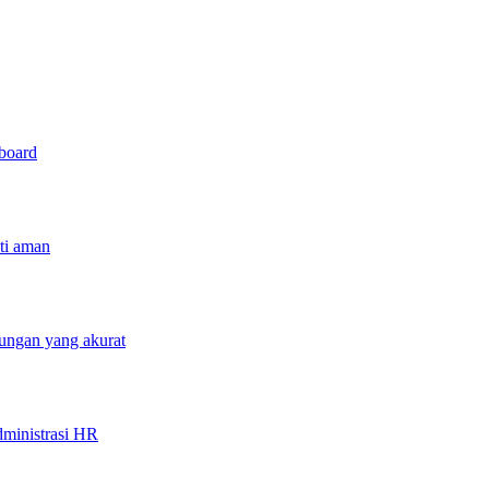
hboard
sti aman
tungan yang akurat
ministrasi HR