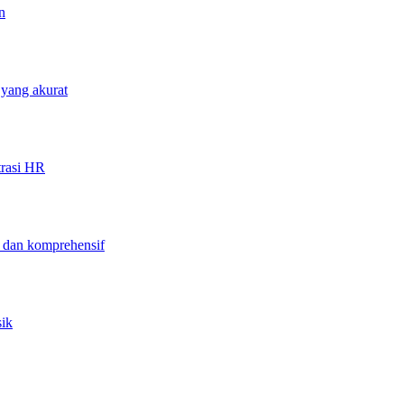
n
 yang akurat
trasi HR
f dan komprehensif
sik