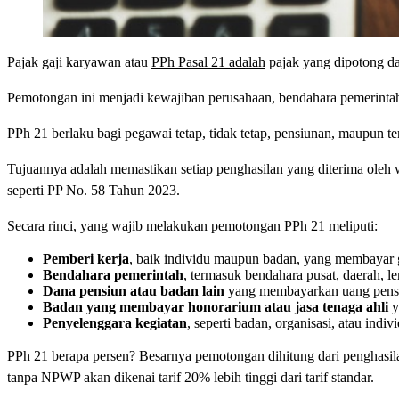
Pajak gaji karyawan atau
PPh Pasal 21 adalah
pajak yang dipotong da
Pemotongan ini menjadi kewajiban perusahaan, bendahara pemerintah
PPh 21 berlaku bagi pegawai tetap, tidak tetap, pensiunan, maupun t
Tujuannya adalah memastikan setiap penghasilan yang diterima oleh 
seperti PP No. 58 Tahun 2023.
Secara rinci, yang wajib melakukan pemotongan PPh 21 meliputi:
Pemberi kerja
, baik individu maupun badan, yang membayar g
Bendahara pemerintah
, termasuk bendahara pusat, daerah, 
Dana pensiun atau badan lain
yang membayarkan uang pensiun
Badan yang membayar honorarium atau jasa tenaga ahli
y
Penyelenggara kegiatan
, seperti badan, organisasi, atau ind
PPh 21 berapa persen? Besarnya pemotongan dihitung dari penghasila
tanpa NPWP akan dikenai tarif 20% lebih tinggi dari tarif standar.