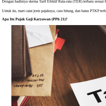
Dengan hadirnya skema Tarif Efektif Rata-rata (TER) terbaru sesuai 
Untuk itu, mari catat jenis pajaknya, cara hitung, dan batas PTKP ter
Apa Itu Pajak Gaji Karyawan (PPh 21)?