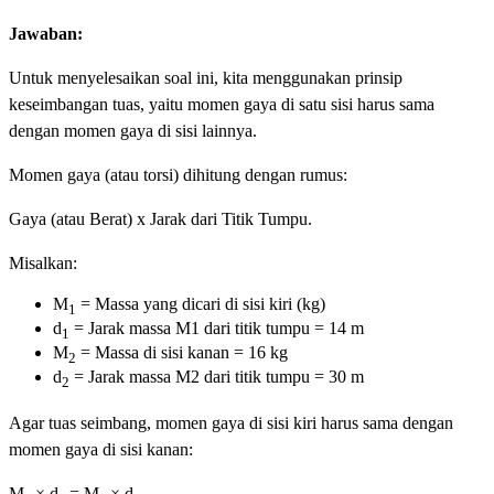
Jawaban:
Untuk menyelesaikan soal ini, kita menggunakan prinsip
keseimbangan tuas, yaitu momen gaya di satu sisi harus sama
dengan momen gaya di sisi lainnya.
Momen gaya (atau torsi) dihitung dengan rumus:
Gaya (atau Berat) x Jarak dari Titik Tumpu.
Misalkan:
M
​ = Massa yang dicari di sisi kiri (kg)
1
d
​ = Jarak massa M1​ dari titik tumpu = 14 m
1
M
​ = Massa di sisi kanan = 16 kg
2
d
​ = Jarak massa M2​ dari titik tumpu = 30 m
2
Agar tuas seimbang, momen gaya di sisi kiri harus sama dengan
momen gaya di sisi kanan:
M
× d
​= M
× d