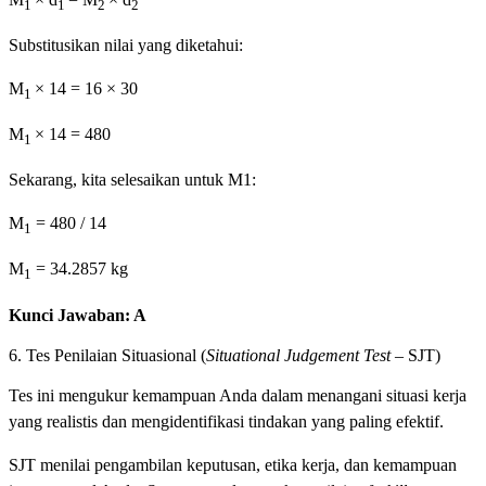
1
1
2
2
Substitusikan nilai yang diketahui:
M
​× 14 = 16 × 30
1
M
× 14 = 480
1
Sekarang, kita selesaikan untuk M1​:
M
​= 480 / 14
1
M
= 34.2857 kg
1
Kunci Jawaban: A
6. Tes Penilaian Situasional (
Situational Judgement Test
– SJT)
Tes ini mengukur kemampuan Anda dalam menangani situasi kerja
yang realistis dan mengidentifikasi tindakan yang paling efektif.
SJT menilai pengambilan keputusan, etika kerja, dan kemampuan