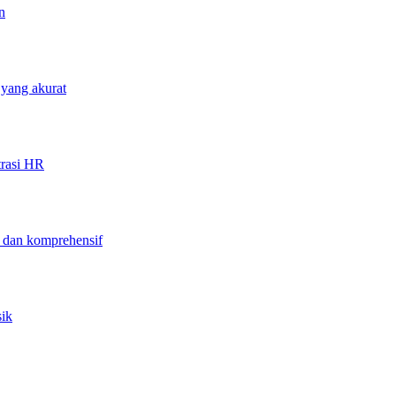
n
 yang akurat
trasi HR
f dan komprehensif
sik