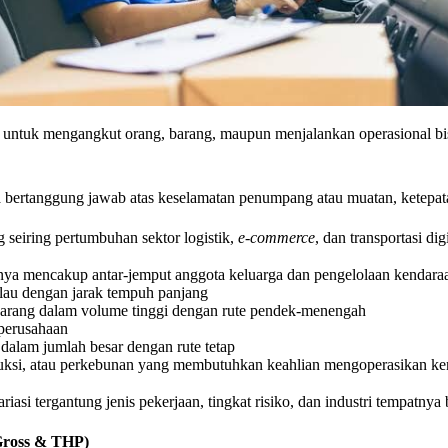
untuk mengangkut orang, barang, maupun menjalankan operasional bisni
ga bertanggung jawab atas keselamatan penumpang atau muatan, ketepat
 seiring pertumbuhan sektor logistik,
e-commerce
, dan transportasi di
sanya mencakup antar-jemput anggota keluarga dan pengelolaan kendaraa
ulau dengan jarak tempuh panjang
barang dalam volume tinggi dengan rute pendek-menengah
 perusahaan
alam jumlah besar dengan rute tetap
struksi, atau perkebunan yang membutuhkan keahlian mengoperasikan k
iasi tergantung jenis pekerjaan, tingkat risiko, dan industri tempatnya 
Gross & THP)