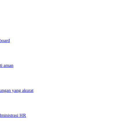
hboard
sti aman
tungan yang akurat
ministrasi HR