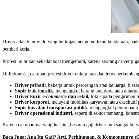
Driver adalah individu yang bertugas mengemudikan kendaraan, baik 
pemberi kerja.
Profesi ini bukan sekadar soal mengemudi, karena seorang driver ju
Di Indonesia, cakupan profesi driver cukup luas dan terus berkembang
Driver pribadi
, bekerja untuk perorangan atau keluarga, bia
Sopir truk logistik
, mengangkut barang antarkota atau antarp
Driver kurir
e-commerce
dan retail
, fokus pada pengiriman 
Driver korporat
, melayani mobilitas karyawan atau eksekutif
Sopir bus atau transportasi publik
, mengangkut penumpang d
Driver operasional industri
, seperti di sektor tambang, kon
Karena cakupannya yang luas ini, besaran gaji driver pun sangat bervar
Baca Juga:
Apa Itu Gaji? Arti, Perhitungan, & Komponennya (