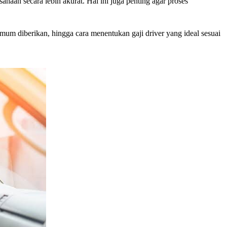
an secara lebih akurat. Hal ini juga penting agar proses
umum diberikan, hingga cara menentukan gaji driver yang ideal sesuai