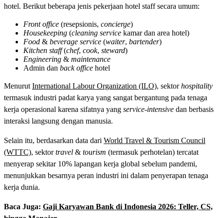
hotel. Berikut beberapa jenis pekerjaan hotel staff secara umum:
Front office
(resepsionis,
concierge
)
Housekeeping
(
cleaning service
kamar dan area hotel)
Food
&
beverage service
(
waiter
,
bartender
)
Kitchen staff
(
chef
,
cook
,
steward
)
Engineering
&
maintenance
Admin dan
back office
hotel
Menurut
International Labour Organization (ILO)
, sektor
hospitality
termasuk industri padat karya yang sangat bergantung pada tenaga
kerja operasional karena sifatnya yang
service-intensive
dan berbasis
interaksi langsung dengan manusia.
Selain itu, berdasarkan data dari
World Travel & Tourism Council
(WTTC)
, sektor
travel
&
tourism
(termasuk perhotelan) tercatat
menyerap sekitar 10% lapangan kerja global sebelum pandemi,
menunjukkan besarnya peran industri ini dalam penyerapan tenaga
kerja dunia.
Baca Juga:
Gaji Karyawan Bank di Indonesia 2026: Teller, CS,