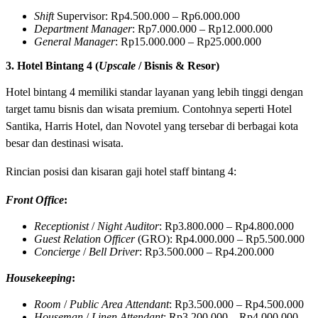
Shift
Supervisor: Rp4.500.000 – Rp6.000.000
Department Manager
: Rp7.000.000 – Rp12.000.000
General Manager
: Rp15.000.000 – Rp25.000.000
3. Hotel Bintang 4 (
Upscale
/ Bisnis & Resor)
Hotel bintang 4 memiliki standar layanan yang lebih tinggi dengan
target tamu bisnis dan wisata premium. Contohnya seperti Hotel
Santika, Harris Hotel, dan Novotel yang tersebar di berbagai kota
besar dan destinasi wisata.
Rincian posisi dan kisaran gaji hotel staff bintang 4:
Front Office
:
Receptionist
/
Night Auditor
: Rp3.800.000 – Rp4.800.000
Guest Relation Officer
(GRO): Rp4.000.000 – Rp5.500.000
Concierge
/
Bell Driver
: Rp3.500.000 – Rp4.200.000
Housekeeping
:
Room
/
Public Area Attendant
: Rp3.500.000 – Rp4.500.000
Houseman
/
Linen Attendant
: Rp3.200.000 – Rp4.000.000