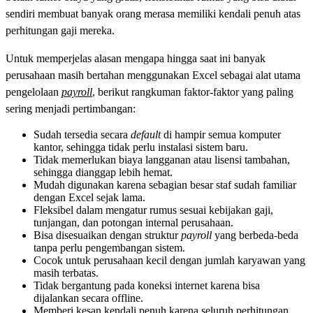
sendiri membuat banyak orang merasa memiliki kendali penuh atas
perhitungan gaji mereka.
Untuk memperjelas alasan mengapa hingga saat ini banyak
perusahaan masih bertahan menggunakan Excel sebagai alat utama
pengelolaan
payroll
, berikut rangkuman faktor-faktor yang paling
sering menjadi pertimbangan:
Sudah tersedia secara
default
di hampir semua komputer
kantor, sehingga tidak perlu instalasi sistem baru.
Tidak memerlukan biaya langganan atau lisensi tambahan,
sehingga dianggap lebih hemat.
Mudah digunakan karena sebagian besar staf sudah familiar
dengan Excel sejak lama.
Fleksibel dalam mengatur rumus sesuai kebijakan gaji,
tunjangan, dan potongan internal perusahaan.
Bisa disesuaikan dengan struktur
payroll
yang berbeda-beda
tanpa perlu pengembangan sistem.
Cocok untuk perusahaan kecil dengan jumlah karyawan yang
masih terbatas.
Tidak bergantung pada koneksi internet karena bisa
dijalankan secara offline.
Memberi kesan kendali penuh karena seluruh perhitungan