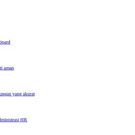
hboard
sti aman
tungan yang akurat
ministrasi HR