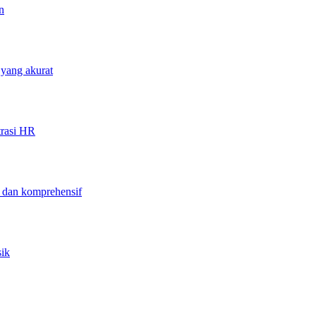
n
 yang akurat
trasi HR
f dan komprehensif
sik