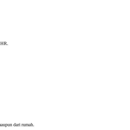
o HR.
, maupun dari rumah.