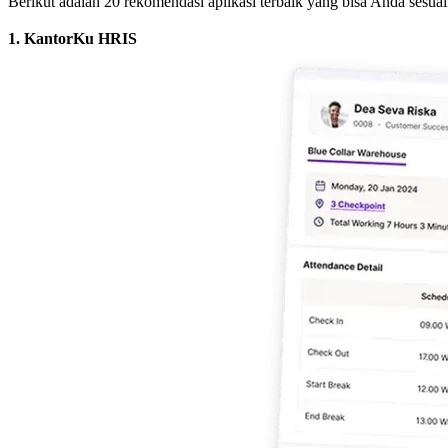
Berikut adalah 20 rekomendasi aplikasi terbaik yang bisa Anda sesu
1. KantorKu HRIS