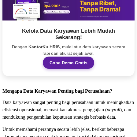
Kelola Data Karyawan Lebih Mudah
Sekarang!
Dengan
KantorKu HRIS
, mulai atur data karyawan secara
rapi dan akurat sejak awal.
Coba Demo Gratis
Mengapa Data Karyawan Penting bagi Perusahaan?
Data karyawan sangat penting bagi perusahaan untuk meningkatkan
efisiensi operasional, memastikan akurasi penggajian (
payroll
), dan
mendukung pengambilan keputusan strategis berbasis data.
Untuk memahami perannya secara lebih jelas, berikut beberapa
alasan utama mengapa data karyawan krusial dalam operasional