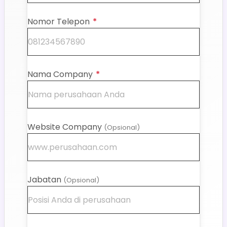
Nomor Telepon
*
Nama Company
*
Website Company
(Opsional)
Jabatan
(Opsional)