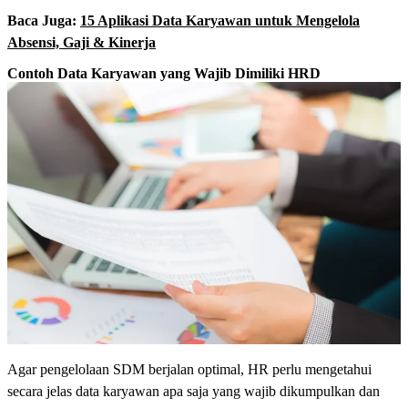
Baca Juga:
15 Aplikasi Data Karyawan untuk Mengelola
Absensi, Gaji & Kinerja
Contoh Data Karyawan yang Wajib Dimiliki HRD
Agar pengelolaan SDM berjalan optimal, HR perlu mengetahui
secara jelas data karyawan apa saja yang wajib dikumpulkan dan