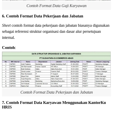
Contoh Format Data Gaji Karyawan
6. Contoh Format Data Pekerjaan dan Jabatan
Sheet
contoh format data pekerjaan dan jabatan biasanya digunakan
sebagai referensi struktur organisasi dan dasar alur persetujuan
internal.
Contoh
:
Contoh Format Data Pekerjaan dan Jabatan
7. Contoh Format Data Karyawan Menggunakan KantorKu
HRIS