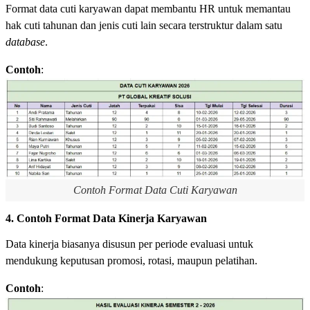
Format data cuti karyawan dapat membantu HR untuk memantau
hak cuti tahunan dan jenis cuti lain secara terstruktur dalam satu
database
.
Contoh
:
Contoh Format Data Cuti Karyawan
4. Contoh Format Data Kinerja Karyawan
Data kinerja biasanya disusun per periode evaluasi untuk
mendukung keputusan promosi, rotasi, maupun pelatihan.
Contoh
: