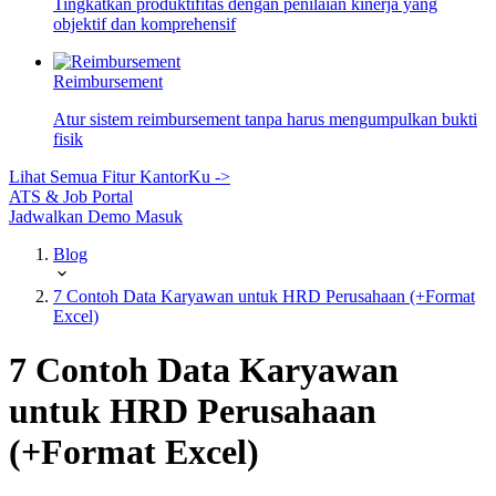
Tingkatkan produktifitas dengan penilaian kinerja yang
objektif dan komprehensif
Reimbursement
Atur sistem reimbursement tanpa harus mengumpulkan bukti
fisik
Lihat Semua Fitur KantorKu ->
ATS & Job Portal
Jadwalkan Demo
Masuk
Blog
7 Contoh Data Karyawan untuk HRD Perusahaan (+Format
Excel)
7 Contoh Data Karyawan
untuk HRD Perusahaan
(+Format Excel)