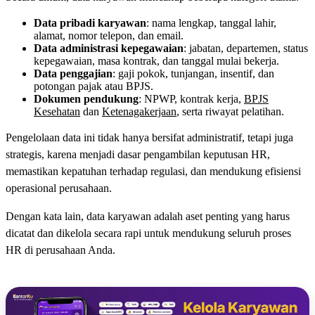
Data pribadi karyawan
: nama lengkap, tanggal lahir,
alamat, nomor telepon, dan email.
Data administrasi kepegawaian
: jabatan, departemen, status
kepegawaian, masa kontrak, dan tanggal mulai bekerja.
Data penggajian
: gaji pokok, tunjangan, insentif, dan
potongan pajak atau BPJS.
Dokumen pendukung
: NPWP, kontrak kerja,
BPJS
Kesehatan
dan
Ketenagakerjaan
, serta riwayat pelatihan.
Pengelolaan data ini tidak hanya bersifat administratif, tetapi juga
strategis, karena menjadi dasar pengambilan keputusan HR,
memastikan kepatuhan terhadap regulasi, dan mendukung efisiensi
operasional perusahaan.
Dengan kata lain, data karyawan adalah aset penting yang harus
dicatat dan dikelola secara rapi untuk mendukung seluruh proses
HR di perusahaan Anda.