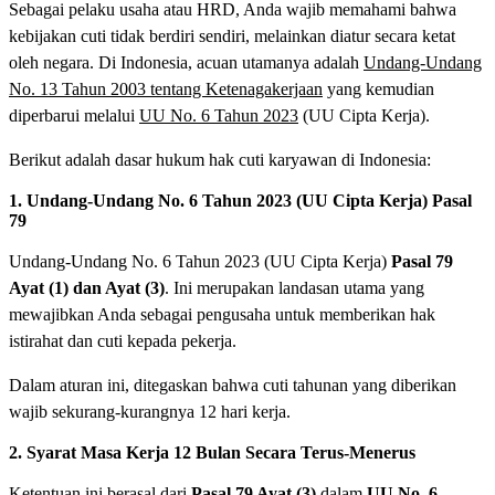
Sebagai pelaku usaha atau HRD, Anda wajib memahami bahwa
kebijakan cuti tidak berdiri sendiri, melainkan diatur secara ketat
oleh negara. Di Indonesia, acuan utamanya adalah
Undang-Undang
No. 13 Tahun 2003 tentang Ketenagakerjaan
yang kemudian
diperbarui melalui
UU No. 6 Tahun 2023
(UU Cipta Kerja).
Berikut adalah dasar hukum hak cuti karyawan di Indonesia:
1. Undang-Undang No. 6 Tahun 2023 (UU Cipta Kerja) Pasal
79
Undang-Undang No. 6 Tahun 2023 (UU Cipta Kerja)
Pasal 79
Ayat (1) dan Ayat (3)
. Ini merupakan landasan utama yang
mewajibkan Anda sebagai pengusaha untuk memberikan hak
istirahat dan cuti kepada pekerja.
Dalam aturan ini, ditegaskan bahwa cuti tahunan yang diberikan
wajib sekurang-kurangnya 12 hari kerja.
2. Syarat Masa Kerja 12 Bulan Secara Terus-Menerus
Ketentuan ini berasal dari
Pasal 79 Ayat (3)
dalam
UU No. 6