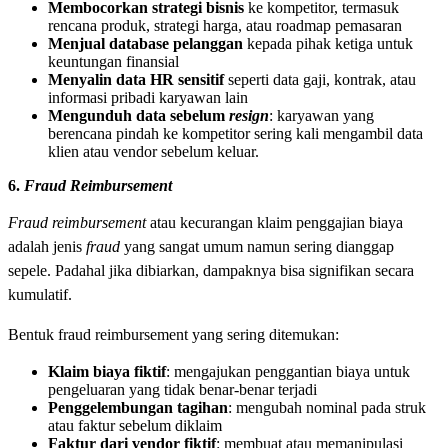
Membocorkan strategi bisnis
ke kompetitor, termasuk
rencana produk, strategi harga, atau roadmap pemasaran
Menjual database pelanggan
kepada pihak ketiga untuk
keuntungan finansial
Menyalin data HR sensitif
seperti data gaji, kontrak, atau
informasi pribadi karyawan lain
Mengunduh data sebelum
resign
: karyawan yang
berencana pindah ke kompetitor sering kali mengambil data
klien atau vendor sebelum keluar.
6.
Fraud Reimbursement
Fraud reimbursement
atau kecurangan klaim penggajian biaya
adalah jenis
fraud
yang sangat umum namun sering dianggap
sepele. Padahal jika dibiarkan, dampaknya bisa signifikan secara
kumulatif.
Bentuk fraud reimbursement yang sering ditemukan:
Klaim biaya fiktif
: mengajukan penggantian biaya untuk
pengeluaran yang tidak benar-benar terjadi
Penggelembungan tagihan
: mengubah nominal pada struk
atau faktur sebelum diklaim
Faktur dari vendor fiktif
: membuat atau memanipulasi