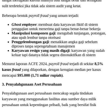
sangat merugikan karena nilainya bisa sangat besar dan seringkali
sulit terdeteksi jika tidak ada sistem audit yang ketat.
Beberapa bentuk
payroll fraud
yang umum terjadi:
Ghost employee
: membuat data karyawan fiktif di sistem
penggajian untuk menerima gaji tanpa benar-benar bekerja
Manipulasi komponen gaji
: mengubah tunjangan, potongan,
atau upah lembur tanpa otorisasi
Penggelembungan gaji
: menaikkan angka gaji sebelum
diproses tanpa sepengetahuan manajemen
Karyawan resign yang masih digaji
: karyawan yang sudah
keluar tapi datanya tidak segera dinonaktifkan di sistem
Menurut laporan ACFE 2024,
payroll fraud
terjadi di sekitar
8,5%
kasus
fraud
yang dilaporkan, dengan kerugian median per kasus
mencapai
$95.000 (1,71 miliar rupiah)
.
3. Penyalahgunaan Aset Perusahaan
Penyalahgunaan aset perusahaan mencakup segala tindakan
karyawan yang menggunakan fasilitas atau sumber daya milik
perusahaan untuk kepentingan pribadi, baik yang bersifat fisik