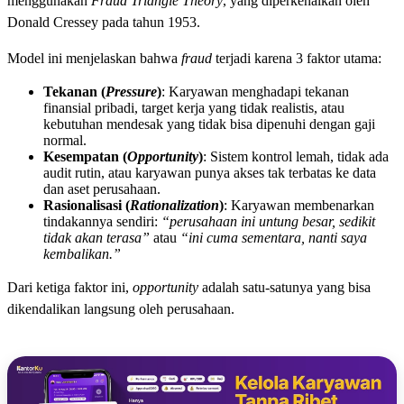
menggunakan
Fraud Triangle Theory
, yang diperkenalkan oleh
Donald Cressey pada tahun 1953.
Model ini menjelaskan bahwa
fraud
terjadi karena 3 faktor utama:
Tekanan (
Pressure
)
: Karyawan menghadapi tekanan
finansial pribadi, target kerja yang tidak realistis, atau
kebutuhan mendesak yang tidak bisa dipenuhi dengan gaji
normal.
Kesempatan (
Opportunity
)
: Sistem kontrol lemah, tidak ada
audit rutin, atau karyawan punya akses tak terbatas ke data
dan aset perusahaan.
Rasionalisasi (
Rationalization
)
: Karyawan membenarkan
tindakannya sendiri:
“perusahaan ini untung besar, sedikit
tidak akan terasa”
atau
“ini cuma sementara, nanti saya
kembalikan.”
Dari ketiga faktor ini,
opportunity
adalah satu-satunya yang bisa
dikendalikan langsung oleh perusahaan.