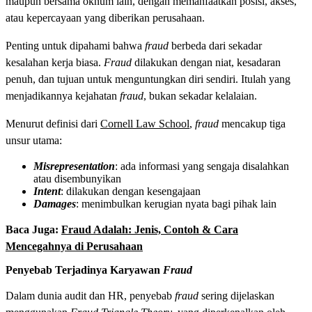
maupun bersama oknum lain, dengan memanfaatkan posisi, akses,
atau kepercayaan yang diberikan perusahaan.
Penting untuk dipahami bahwa
fraud
berbeda dari sekadar
kesalahan kerja biasa.
Fraud
dilakukan dengan niat, kesadaran
penuh, dan tujuan untuk menguntungkan diri sendiri. Itulah yang
menjadikannya kejahatan
fraud
, bukan sekadar kelalaian.
Menurut definisi dari
Cornell Law School
,
fraud
mencakup tiga
unsur utama:
Misrepresentation
: ada informasi yang sengaja disalahkan
atau disembunyikan
Intent
: dilakukan dengan kesengajaan
Damages
: menimbulkan kerugian nyata bagi pihak lain
Baca Juga:
Fraud Adalah: Jenis, Contoh & Cara
Mencegahnya di Perusahaan
Penyebab Terjadinya Karyawan
Fraud
Dalam dunia audit dan HR, penyebab
fraud
sering dijelaskan