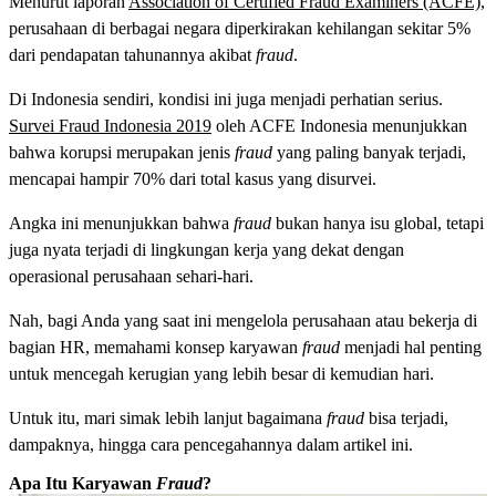
Menurut laporan
Association of Certified Fraud Examiners (ACFE)
,
perusahaan di berbagai negara diperkirakan kehilangan sekitar 5%
dari pendapatan tahunannya akibat
fraud
.
Di Indonesia sendiri, kondisi ini juga menjadi perhatian serius.
Survei Fraud Indonesia 2019
oleh ACFE Indonesia menunjukkan
bahwa korupsi merupakan jenis
fraud
yang paling banyak terjadi,
mencapai hampir 70% dari total kasus yang disurvei.
Angka ini menunjukkan bahwa
fraud
bukan hanya isu global, tetapi
juga nyata terjadi di lingkungan kerja yang dekat dengan
operasional perusahaan sehari-hari.
Nah, bagi Anda yang saat ini mengelola perusahaan atau bekerja di
bagian HR, memahami konsep karyawan
fraud
menjadi hal penting
untuk mencegah kerugian yang lebih besar di kemudian hari.
Untuk itu, mari simak lebih lanjut bagaimana
fraud
bisa terjadi,
dampaknya, hingga cara pencegahannya dalam artikel ini.
Apa Itu Karyawan
Fraud
?