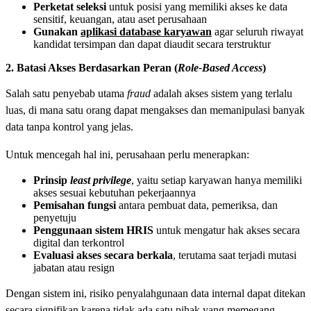
Perketat seleksi
untuk posisi yang memiliki akses ke data
sensitif, keuangan, atau aset perusahaan
Gunakan
aplikasi database karyawan
agar seluruh riwayat
kandidat tersimpan dan dapat diaudit secara terstruktur
2. Batasi Akses Berdasarkan Peran (
Role-Based Access
)
Salah satu penyebab utama
fraud
adalah akses sistem yang terlalu
luas, di mana satu orang dapat mengakses dan memanipulasi banyak
data tanpa kontrol yang jelas.
Untuk mencegah hal ini, perusahaan perlu menerapkan:
Prinsip
least privilege
, yaitu setiap karyawan hanya memiliki
akses sesuai kebutuhan pekerjaannya
Pemisahan fungsi
antara pembuat data, pemeriksa, dan
penyetuju
Penggunaan sistem HRIS
untuk mengatur hak akses secara
digital dan terkontrol
Evaluasi akses secara berkala
, terutama saat terjadi mutasi
jabatan atau resign
Dengan sistem ini, risiko penyalahgunaan data internal dapat ditekan
secara signifikan karena tidak ada satu pihak yang memegang