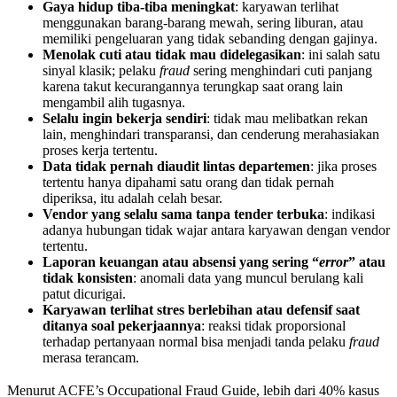
Gaya hidup tiba-tiba meningkat
: karyawan terlihat
menggunakan barang-barang mewah, sering liburan, atau
memiliki pengeluaran yang tidak sebanding dengan gajinya.
Menolak cuti atau tidak mau didelegasikan
: ini salah satu
sinyal klasik; pelaku
fraud
sering menghindari cuti panjang
karena takut kecurangannya terungkap saat orang lain
mengambil alih tugasnya.
Selalu ingin bekerja sendiri
: tidak mau melibatkan rekan
lain, menghindari transparansi, dan cenderung merahasiakan
proses kerja tertentu.
Data tidak pernah diaudit lintas departemen
: jika proses
tertentu hanya dipahami satu orang dan tidak pernah
diperiksa, itu adalah celah besar.
Vendor yang selalu sama tanpa tender terbuka
: indikasi
adanya hubungan tidak wajar antara karyawan dengan vendor
tertentu.
Laporan keuangan atau absensi yang sering “
error
” atau
tidak konsisten
: anomali data yang muncul berulang kali
patut dicurigai.
Karyawan terlihat stres berlebihan atau defensif saat
ditanya soal pekerjaannya
: reaksi tidak proporsional
terhadap pertanyaan normal bisa menjadi tanda pelaku
fraud
merasa terancam.
Menurut ACFE’s Occupational Fraud Guide, lebih dari 40% kasus