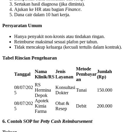
Sertakan hasil diagnosa (jika diminta).
Ajukan ke HR atau bagian
Finance
.
Dana cair dalam 10 hari kerja.
Persyaratan Umum
Hanya penyakit non-kronis atau tindakan ringan.
Reimburse maksimal sesuai plafon per tahun.
Tidak mencakup keluarga (kecuali tertulis dalam kontrak).
Tabel Rincian Pengeluaran
Metode
Nama
Jenis
Jumlah
Tanggal
Pembayar
Klinik/RS
Layanan
(Rp)
an
RS
08/07/202
Konsultasi
Hermina
Tunai
150.000
5
Dokter
Depok
Apotek
08/07/202
Obat &
Kimia
Debit
200.000
5
Resep
Farma
6. Contoh SOP for
Petty Cash Reimbursement