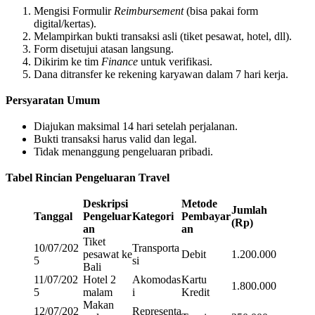
Mengisi Formulir
Reimbursement
(bisa pakai form
digital/kertas).
Melampirkan bukti transaksi asli (tiket pesawat, hotel, dll).
Form disetujui atasan langsung.
Dikirim ke tim
Finance
untuk verifikasi.
Dana ditransfer ke rekening karyawan dalam 7 hari kerja.
Persyaratan Umum
Diajukan maksimal 14 hari setelah perjalanan.
Bukti transaksi harus valid dan legal.
Tidak menanggung pengeluaran pribadi.
Tabel Rincian Pengeluaran Travel
Deskripsi
Metode
Jumlah
Tanggal
Pengeluar
Kategori
Pembayar
(Rp)
an
an
Tiket
10/07/202
Transporta
pesawat ke
Debit
1.200.000
5
si
Bali
11/07/202
Hotel 2
Akomodas
Kartu
1.800.000
5
malam
i
Kredit
Makan
12/07/202
Representa