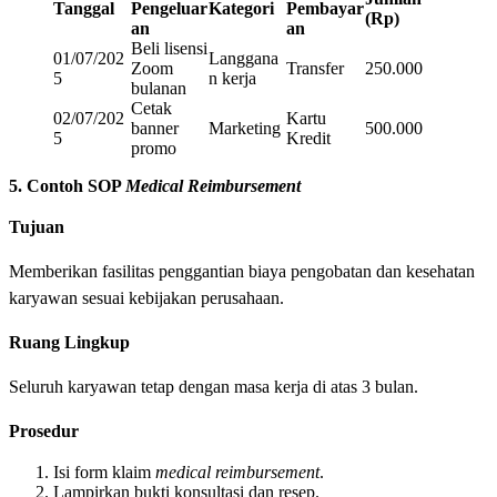
Tanggal
Pengeluar
Kategori
Pembayar
(Rp)
an
an
Beli lisensi
01/07/202
Langgana
Zoom
Transfer
250.000
5
n kerja
bulanan
Cetak
02/07/202
Kartu
banner
Marketing
500.000
5
Kredit
promo
5. Contoh SOP
Medical Reimbursement
Tujuan
Memberikan fasilitas penggantian biaya pengobatan dan kesehatan
karyawan sesuai kebijakan perusahaan.
Ruang Lingkup
Seluruh karyawan tetap dengan masa kerja di atas 3 bulan.
Prosedur
Isi form klaim
medical
reimbursement
.
Lampirkan bukti konsultasi dan resep.