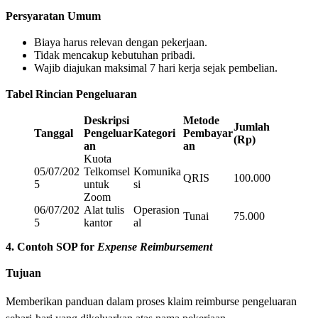
Persyaratan Umum
Biaya harus relevan dengan pekerjaan.
Tidak mencakup kebutuhan pribadi.
Wajib diajukan maksimal 7 hari kerja sejak pembelian.
Tabel Rincian Pengeluaran
Deskripsi
Metode
Jumlah
Tanggal
Pengeluar
Kategori
Pembayar
(Rp)
an
an
Kuota
05/07/202
Telkomsel
Komunika
QRIS
100.000
5
untuk
si
Zoom
06/07/202
Alat tulis
Operasion
Tunai
75.000
5
kantor
al
4. Contoh SOP for
Expense Reimbursement
Tujuan
Memberikan panduan dalam proses klaim reimburse pengeluaran